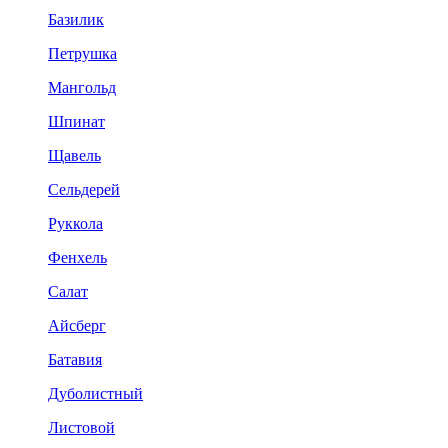
Базилик
Петрушка
Мангольд
Шпинат
Щавель
Сельдерей
Руккола
Фенхель
Салат
Айсберг
Батавия
Дуболистный
Листовой