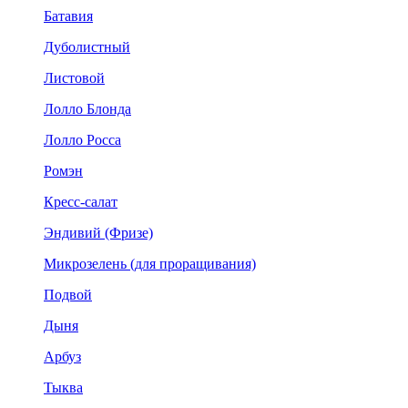
Батавия
Дуболистный
Листовой
Лолло Блонда
Лолло Росса
Ромэн
Кресс-салат
Эндивий (Фризе)
Микрозелень (для проращивания)
Подвой
Дыня
Арбуз
Тыква