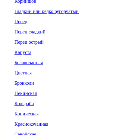
Корнишон
Гладкий или редко бугорчатый
Перец
Перец сладкий
Перец острый
Капуста
Белокочанная
Цветная
Брокколи
Пекинская
Кольраби
Коническая
Краснокочанная
Савойская