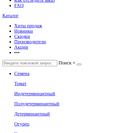
Как отследить заказ
FAQ
Каталог
Хиты продаж
Новинки
Скидки
Производители
Акции
•••
Поиск
×
Семена
Томат
Индетерминантный
Полудетерминантный
Детерминантный
Огурец