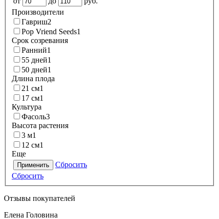
от
до
руб.
Производители
Гавриш
2
Pop Vriend Seeds
1
Срок созревания
Ранний
1
55 дней
1
50 дней
1
Длина плода
21 см
1
17 см
1
Культура
Фасоль
3
Высота растения
3 м
1
12 см
1
Еще
Сбросить
Применить
Сбросить
Отзывы покупателей
Елена Головина