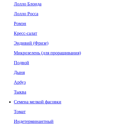
Лолло Блонда
Лолло Росса
Ромэн
Кресс-салат
Эндивий (Фризе)
Микрозелень (для проращивания)
Подвой
Дыня
Арбуз
Тыква
Семена мелкой фасовки
Томат
Индетерминантный