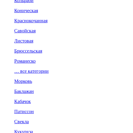
Кольраби
Коническая
Краснокочанная
Савойская
Листовая
Брюссельская
Романеско
… все категории
Морковь
Баклажан
Кабачок
Патиссон
Свекла
Кукуруза