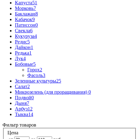
Капуста
51
Морковь
7
Баклажан
8
Кабачок
9
Патиссон
0
Свекла
6
Кукуруза
4
Редис
5
Дайкон
1
Редька
1
Лук
4
Бобовые
5
Горох
2
Фасоль
3
Зеленные культуры
25
Салат
2
Микрозелень (для проращивания)
0
Подвой
0
Дыня
7
Арбуз
12
Тыква
14
Фильтр товаров
Цена