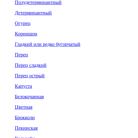
Полудетерминантный
Детерминантный
Огурец
Корнишон
Гладкий или редко бугорчатый
Перец
Перец сладкий
Перец острый
Капуста
Белокочанная
Цветная
Брокколи
Пекинская