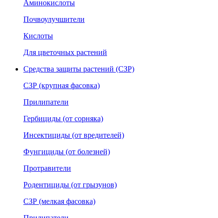
Аминокислоты
Почвоулучшители
Кислоты
Для цветочных растений
Средства защиты растений (СЗР)
СЗР (крупная фасовка)
Прилипатели
Гербициды (от сорняка)
Инсектициды (от вредителей)
Фунгициды (от болезней)
Протравители
Родентициды (от грызунов)
СЗР (мелкая фасовка)
Прилипатели