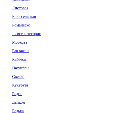
Листовая
Брюссельская
Романеско
… все категории
Морковь
Баклажан
Кабачок
Патиссон
Свекла
Кукуруза
Редис
Дайкон
Редька