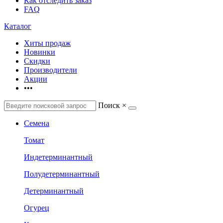
Как отследить заказ
FAQ
Каталог
Хиты продаж
Новинки
Скидки
Производители
Акции
•••
Поиск
×
Семена
Томат
Индетерминантный
Полудетерминантный
Детерминантный
Огурец