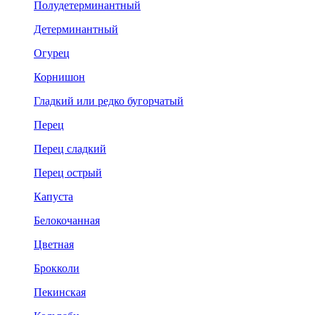
Полудетерминантный
Детерминантный
Огурец
Корнишон
Гладкий или редко бугорчатый
Перец
Перец сладкий
Перец острый
Капуста
Белокочанная
Цветная
Брокколи
Пекинская