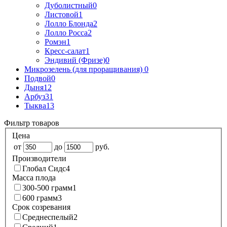
Дуболистный
0
Листовой
1
Лолло Блонда
2
Лолло Росса
2
Ромэн
1
Кресс-салат
1
Эндивий (Фризе)
0
Микрозелень (для проращивания)
0
Подвой
0
Дыня
12
Арбуз
31
Тыква
13
Фильтр товаров
Цена
от
до
руб.
Производители
Глобал Сидс
4
Масса плода
300-500 грамм
1
600 грамм
3
Срок созревания
Среднеспелый
2