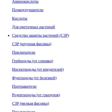
Аминокислоты
Почвоулучшители
Кислоты
Для цветочных растений
Средства защиты растений (СЗР)
СЗР (крупная фасовка)
Прилипатели
Гербициды (от сорняка)
Инсектициды (от вредителей)
Фунгициды (от болезней)
Протравители
Родентициды (от грызунов)
СЗР (мелкая фасовка)
Прилипатели