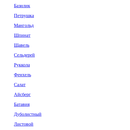
Базилик
Петрушка
Мангольд
Шпинат
Щавель
Сельдерей
Руккола
Фенхель
Салат
Айсберг
Батавия
Дуболистный
Листовой