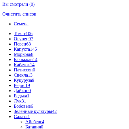
Вы смотрели (
0
)
Очистить список
Семена
Томат
106
Огурец
97
Перец
68
Капуста
145
Морковь
8
Баклажан
14
Кабачок
14
Патиссон
0
Свекла
13
Кукуруза
9
Редис
19
Дайкон
0
Редька
1
Лук
31
Бобовые
6
Зеленные культуры
42
Салат
21
Айсберг
4
Батавия
0