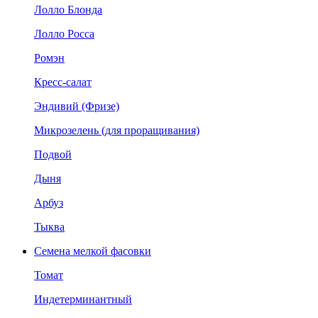
Лолло Блонда
Лолло Росса
Ромэн
Кресс-салат
Эндивий (Фризе)
Микрозелень (для проращивания)
Подвой
Дыня
Арбуз
Тыква
Семена мелкой фасовки
Томат
Индетерминантный