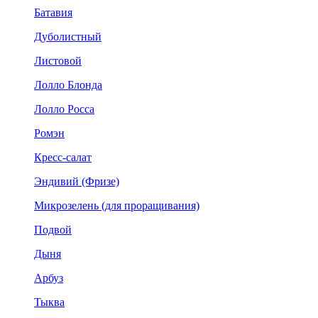
Батавия
Дуболистный
Листовой
Лолло Блонда
Лолло Росса
Ромэн
Кресс-салат
Эндивий (Фризе)
Микрозелень (для проращивания)
Подвой
Дыня
Арбуз
Тыква