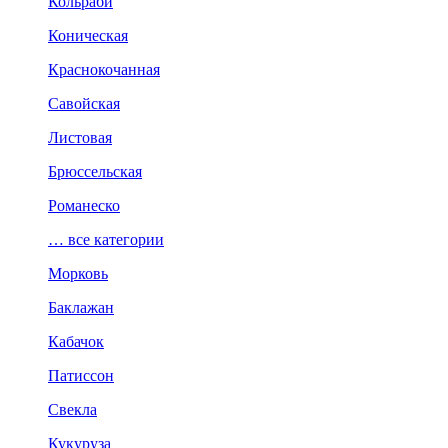
Кольраби
Коническая
Краснокочанная
Савойская
Листовая
Брюссельская
Романеско
… все категории
Морковь
Баклажан
Кабачок
Патиссон
Свекла
Кукуруза