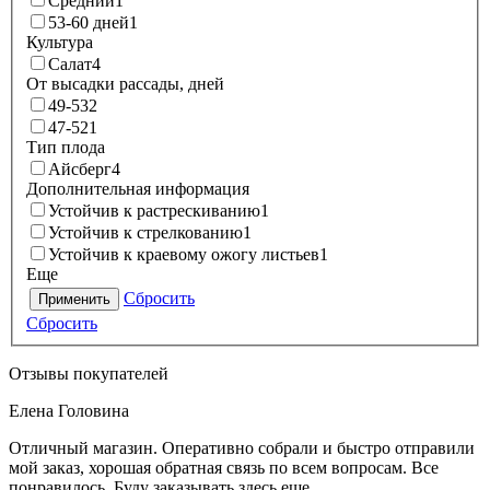
Средний
1
53-60 дней
1
Культура
Салат
4
От высадки рассады, дней
49-53
2
47-52
1
Тип плода
Айсберг
4
Дополнительная информация
Устойчив к растрескиванию
1
Устойчив к стрелкованию
1
Устойчив к краевому ожогу листьев
1
Еще
Сбросить
Применить
Сбросить
Отзывы покупателей
Елена Головина
Отличный магазин. Оперативно собрали и быстро отправили
мой заказ, хорошая обратная связь по всем вопросам. Все
понравилось. Буду заказывать здесь еще.