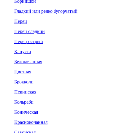
Корнишон
Гладкий или редко бугорчатый
Перец
Перец сладкий
Перец острый
Капуста
Белокочанная
Цветная
Брокколи
Пекинская
Кольраби
Коническая
Краснокочанная
Савойская