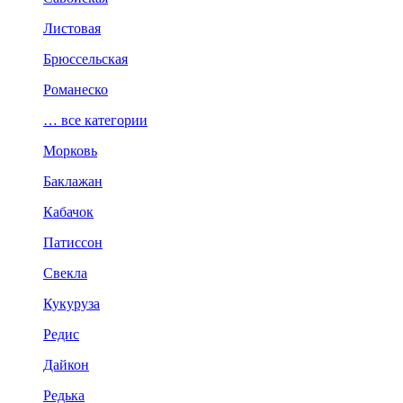
Листовая
Брюссельская
Романеско
… все категории
Морковь
Баклажан
Кабачок
Патиссон
Свекла
Кукуруза
Редис
Дайкон
Редька