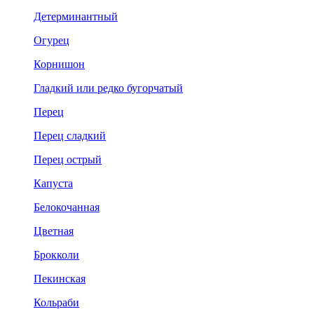
Детерминантный
Огурец
Корнишон
Гладкий или редко бугорчатый
Перец
Перец сладкий
Перец острый
Капуста
Белокочанная
Цветная
Брокколи
Пекинская
Кольраби