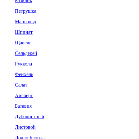
Базилик
Петрушка
Мангольд
Шпинат
Щавель
Сельдерей
Руккола
Фенхель
Салат
Айсберг
Батавия
Дуболистный
Листовой
Лолло Блонда