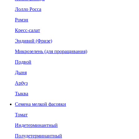
Лолло Росса
Ромэн
Кресс-салат
Эндивий (Фризе)
Микрозелень (для проращивания)
Подвой
Дыня
Арбуз
Тыква
Семена мелкой фасовки
Томат
Индетерминантный
Полудетерминантный