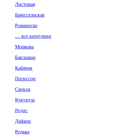
Листовая
Брюссельская
Романеско
… все категории
Морковь
Баклажан
Кабачок
Патиссон
Свекла
Кукуруза
Редис
Дайкон
Редька