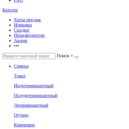
FAQ
Каталог
Хиты продаж
Новинки
Скидки
Производители
Акции
•••
Поиск
×
Семена
Томат
Индетерминантный
Полудетерминантный
Детерминантный
Огурец
Корнишон