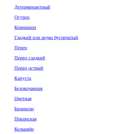
Детерминантный
Огурец
Корнишон
Гладкий или редко бугорчатый
Перец
Перец сладкий
Перец острый
Капуста
Белокочанная
Цветная
Брокколи
Пекинская
Кольраби