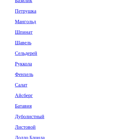
Базилик
Петрушка
Мангольд
Шпинат
Щавель
Сельдерей
Руккола
Фенхель
Салат
Айсберг
Батавия
Дуболистный
Листовой
Лолло Блонда