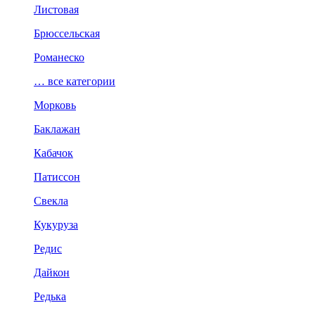
Листовая
Брюссельская
Романеско
… все категории
Морковь
Баклажан
Кабачок
Патиссон
Свекла
Кукуруза
Редис
Дайкон
Редька