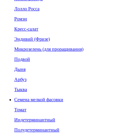
Лолло Росса
Ромэн
Кресс-салат
Эндивий (Фризе)
Микрозелень (для проращивания)
Подвой
Дыня
Арбуз
Тыква
Семена мелкой фасовки
Томат
Индетерминантный
Полудетерминантный