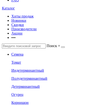
FAQ
Каталог
Хиты продаж
Новинки
Скидки
Производители
Акции
•••
Поиск
×
Семена
Томат
Индетерминантный
Полудетерминантный
Детерминантный
Огурец
Корнишон