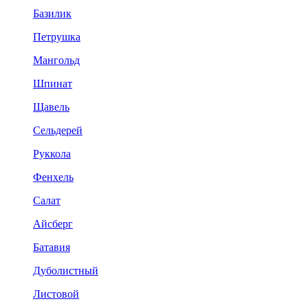
Базилик
Петрушка
Мангольд
Шпинат
Щавель
Сельдерей
Руккола
Фенхель
Салат
Айсберг
Батавия
Дуболистный
Листовой