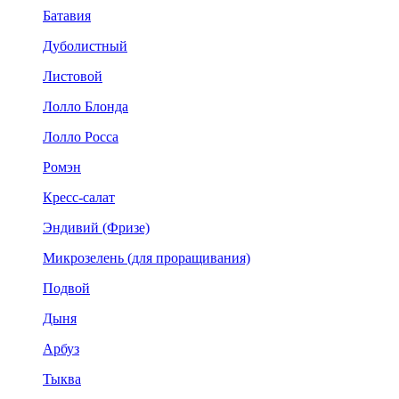
Батавия
Дуболистный
Листовой
Лолло Блонда
Лолло Росса
Ромэн
Кресс-салат
Эндивий (Фризе)
Микрозелень (для проращивания)
Подвой
Дыня
Арбуз
Тыква