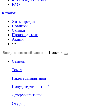
Как отследить заказ
FAQ
Каталог
Хиты продаж
Новинки
Скидки
Производители
Акции
•••
Поиск
×
Семена
Томат
Индетерминантный
Полудетерминантный
Детерминантный
Огурец