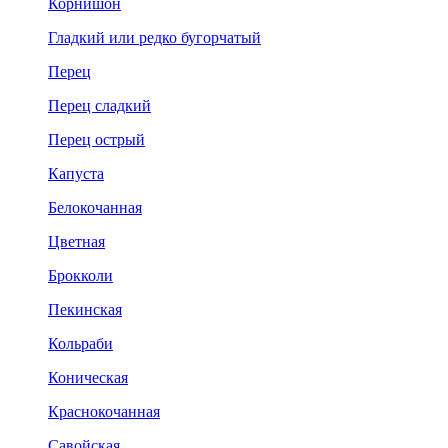
Корнишон
Гладкий или редко бугорчатый
Перец
Перец сладкий
Перец острый
Капуста
Белокочанная
Цветная
Брокколи
Пекинская
Кольраби
Коническая
Краснокочанная
Савойская