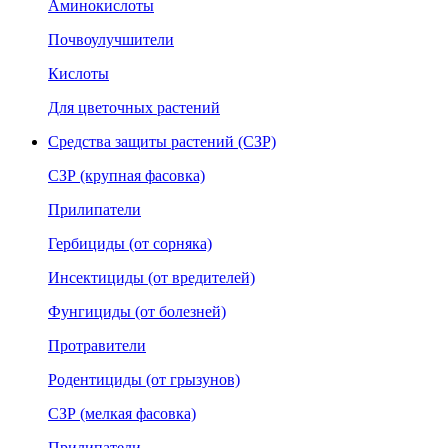
Аминокислоты
Почвоулучшители
Кислоты
Для цветочных растений
Средства защиты растений (СЗР)
СЗР (крупная фасовка)
Прилипатели
Гербициды (от сорняка)
Инсектициды (от вредителей)
Фунгициды (от болезней)
Протравители
Родентициды (от грызунов)
СЗР (мелкая фасовка)
Прилипатели