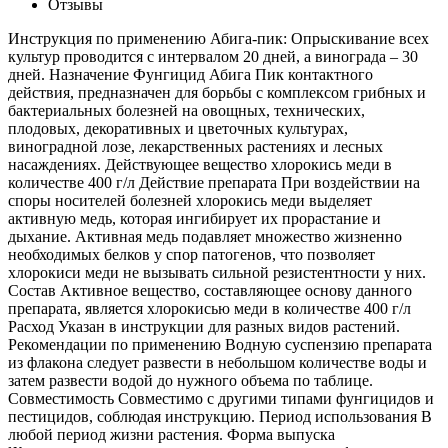
Отзывы
Инструкция по применению Абига-пик: Опрыскивание всех
культур проводится с интервалом 20 дней, а винограда – 30
дней. Назначение Фунгицид Абига Пик контактного
действия, предназначен для борьбы с комплексом грибных и
бактериальных болезней на овощных, технических,
плодовых, декоративных и цветочных культурах,
виноградной лозе, лекарственных растениях и лесных
насаждениях. Действующее вещество хлорокись меди в
количестве 400 г/л Действие препарата При воздействии на
споры носителей болезней хлорокись меди выделяет
активную медь, которая ингибирует их прорастание и
дыхание. Активная медь подавляет множество жизненно
необходимых белков у спор патогенов, что позволяет
хлорокиси меди не вызывать сильной резистентности у них.
Состав Активное вещество, составляющее основу данного
препарата, является хлорокисью меди в количестве 400 г/л
Расход Указан в инструкции для разных видов растений.
Рекомендации по применению Водную суспензию препарата
из флакона следует развести в небольшом количестве воды и
затем развести водой до нужного объема по таблице.
Совместимость Совместимо с другими типами фунгицидов и
пестицидов, соблюдая инструкцию. Период использования В
любой период жизни растения. Форма выпуска