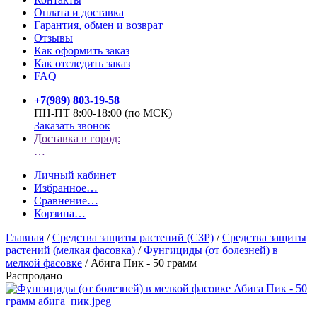
Оплата и доставка
Гарантия, обмен и возврат
Отзывы
Как оформить заказ
Как отследить заказ
FAQ
+7(989) 803-19-58
ПН-ПТ 8:00-18:00 (по МСК)
Заказать звонок
Доставка в город:
…
Личный кабинет
Избранное
…
Сравнение
…
Корзина
…
Главная
/
Средства защиты растений (СЗР)
/
Средства защиты
растений (мелкая фасовка)
/
Фунгициды (от болезней) в
мелкой фасовке
/
Абига Пик - 50 грамм
Распродано