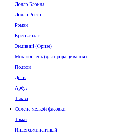
Лолло Блонда
Лолло Росса
Ромэн
Кресс-салат
Эндивий (Фризе)
Микрозелень (для проращивания)
Подвой
Дыня
Арбуз
Тыква
Семена мелкой фасовки
Томат
Индетерминантный