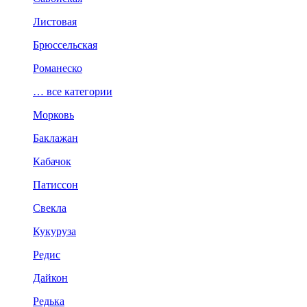
Листовая
Брюссельская
Романеско
… все категории
Морковь
Баклажан
Кабачок
Патиссон
Свекла
Кукуруза
Редис
Дайкон
Редька