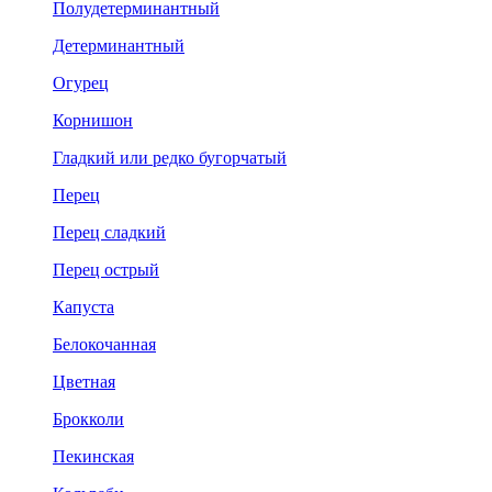
Полудетерминантный
Детерминантный
Огурец
Корнишон
Гладкий или редко бугорчатый
Перец
Перец сладкий
Перец острый
Капуста
Белокочанная
Цветная
Брокколи
Пекинская