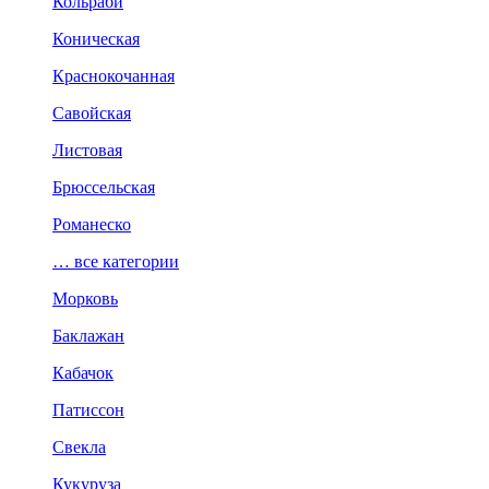
Кольраби
Коническая
Краснокочанная
Савойская
Листовая
Брюссельская
Романеско
… все категории
Морковь
Баклажан
Кабачок
Патиссон
Свекла
Кукуруза