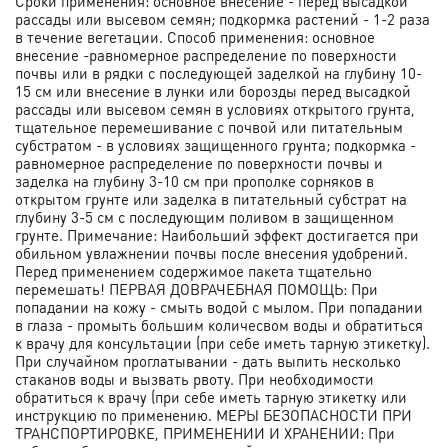
Сроки применения: основное внесение - перед высадкой
рассады или высевом семян; подкормка растений - 1-2 раза
в течение вегетации. Способ применения: основное
внесение -равномерное распределение по поверхности
почвы или в рядки с последующей заделкой на глубину 10-
15 см или внесение в лунки или борозды перед высадкой
рассады или высевом семян в условиях открытого грунта,
тщательное перемешивание с почвой или питательным
субстратом - в условиях защищенного грунта; подкормка -
равномерное распределение по поверхности почвы и
заделка на глубину 3-10 см при прополке сорняков в
открытом грунте или заделка в питательный субстрат на
глубину 3-5 см с последующим поливом в защищенном
грунте. Примечание: Наибольший эффект достигается при
обильном увлажнении почвы после внесения удобрений.
Перед применением содержимое пакета тщательно
перемешать! ПЕРВАЯ ДОВРАЧЕБНАЯ ПОМОЩЬ: При
попадании на кожу - смыть водой с мылом. При попадании
в глаза - промыть большим количесвом воды и обратиться
к врачу для консультации (при себе иметь тарную этикетку).
При случайном проглатывании - дать выпить несколько
стаканов воды и вызвать рвоту. При необходимости
обратиться к врачу (при себе иметь тарную этикетку или
инструкцию по применению. МЕРЫ БЕЗОПАСНОСТИ ПРИ
ТРАНСПОРТИРОВКЕ, ПРИМЕНЕНИИ И ХРАНЕНИИ: При