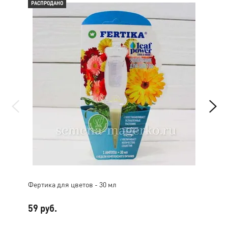
РАСПРОДАНО
РАС
Фертика для цветов - 30 мл
Фер
59 руб.
59 