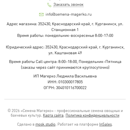
Заказать звонок
info@semena-magerko.ru
Адрес магазина:
352430, Краснодарский край,
г. Курганинск, ул.
Станционная
1
Время работы: понедельник-воскресенье 8:00-17:00
Юридический адрес:
352430, Краснодарский край,
г. Курганинск,
ул. Каштановая
49
Время работы Call центра: 8:00–18:00, Понедельник–Пятница
(заказы через сайт принимаются круглосуточно)
ИП Магерко Людмила Васильевна
ИНН: 010300017805
ОГРН: 304010116700022
© 2026 «Семена Магерко» - профессиональные семена овощных и
бахчевых культур.
Карта сайта
.
Политика конфиденциальности
Сделано в
mosk.studio
.
Работает на платформе
InSales
.