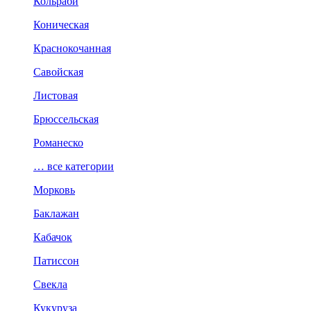
Кольраби
Коническая
Краснокочанная
Савойская
Листовая
Брюссельская
Романеско
… все категории
Морковь
Баклажан
Кабачок
Патиссон
Свекла
Кукуруза