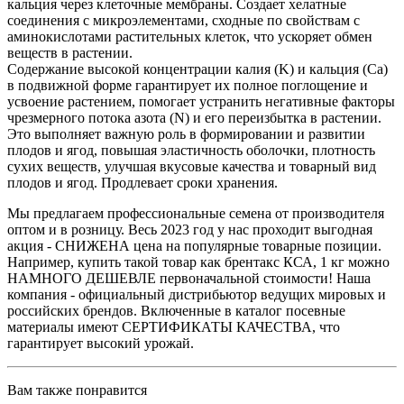
кальция через клеточные мембраны. Создает хелатные
соединения с микроэлементами, сходные по свойствам с
аминокислотами растительных клеток, что ускоряет обмен
веществ в растении.
Содержание высокой концентрации калия (K) и кальция (Ca)
в подвижной форме гарантирует их полное поглощение и
усвоение растением, помогает устранить негативные факторы
чрезмерного потока азота (N) и его переизбытка в растении.
Это выполняет важную роль в формировании и развитии
плодов и ягод, повышая эластичность оболочки, плотность
сухих веществ, улучшая вкусовые качества и товарный вид
плодов и ягод. Продлевает сроки хранения.
Мы предлагаем профессиональные семена от производителя
оптом и в розницу. Весь 2023 год у нас проходит выгодная
акция - СНИЖЕНА цена на популярные товарные позиции.
Например, купить такой товар как брентакс КСА, 1 кг можно
НАМНОГО ДЕШЕВЛЕ первоначальной стоимости! Наша
компания - официальный дистрибьютор ведущих мировых и
российских брендов. Включенные в каталог посевные
материалы имеют СЕРТИФИКАТЫ КАЧЕСТВА, что
гарантирует высокий урожай.
Вам также понравится