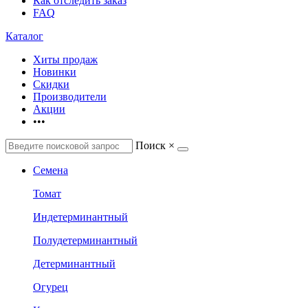
Как отследить заказ
FAQ
Каталог
Хиты продаж
Новинки
Скидки
Производители
Акции
•••
Поиск
×
Семена
Томат
Индетерминантный
Полудетерминантный
Детерминантный
Огурец