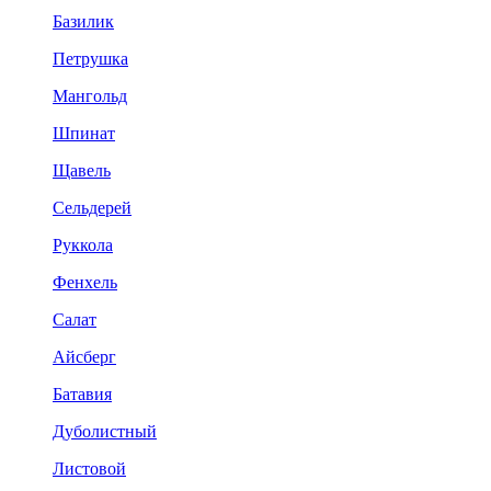
Базилик
Петрушка
Мангольд
Шпинат
Щавель
Сельдерей
Руккола
Фенхель
Салат
Айсберг
Батавия
Дуболистный
Листовой