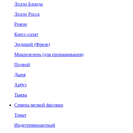
Лолло Блонда
Лолло Росса
Ромэн
Кресс-салат
Эндивий (Фризе)
Микрозелень (для проращивания)
Подвой
Дыня
Арбуз
Тыква
Семена мелкой фасовки
Томат
Индетерминантный