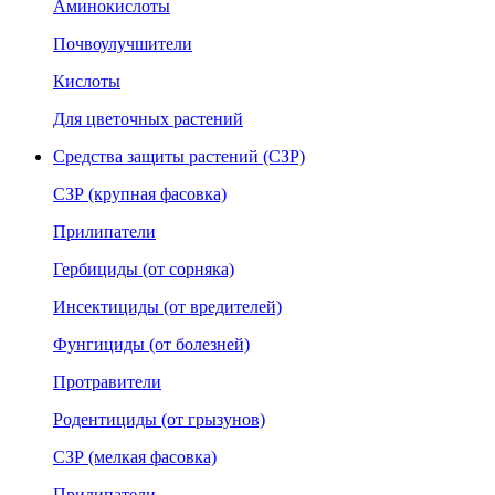
Аминокислоты
Почвоулучшители
Кислоты
Для цветочных растений
Средства защиты растений (СЗР)
СЗР (крупная фасовка)
Прилипатели
Гербициды (от сорняка)
Инсектициды (от вредителей)
Фунгициды (от болезней)
Протравители
Родентициды (от грызунов)
СЗР (мелкая фасовка)
Прилипатели