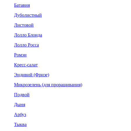
Батавия
Дуболистный
Листовой
Лолло Блонда
Лолло Росса
Ромэн
Кресс-салат
Эндивий (Фризе)
Микрозелень (для проращивания)
Подвой
Дыня
Арбуз
Тыква