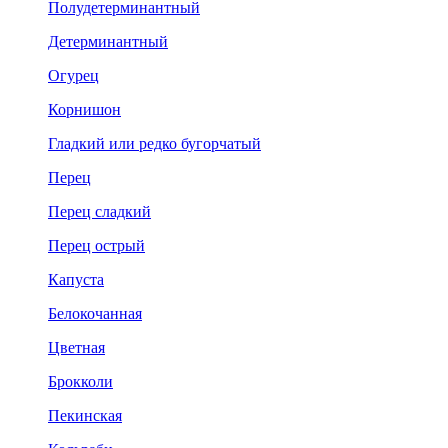
Полудетерминантный
Детерминантный
Огурец
Корнишон
Гладкий или редко бугорчатый
Перец
Перец сладкий
Перец острый
Капуста
Белокочанная
Цветная
Брокколи
Пекинская