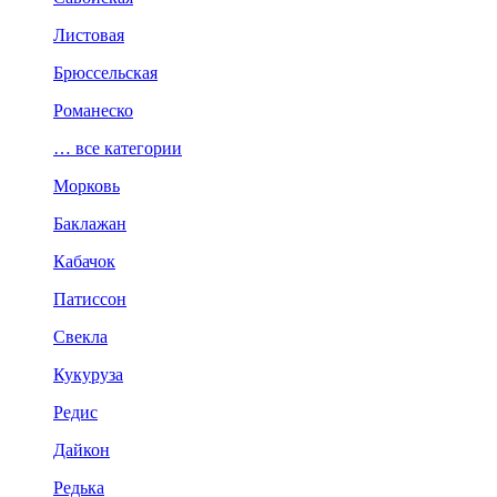
Листовая
Брюссельская
Романеско
… все категории
Морковь
Баклажан
Кабачок
Патиссон
Свекла
Кукуруза
Редис
Дайкон
Редька