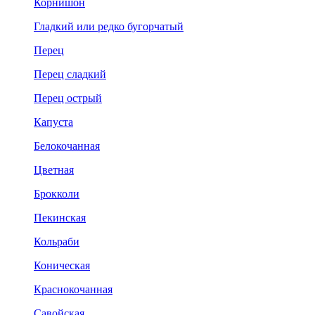
Корнишон
Гладкий или редко бугорчатый
Перец
Перец сладкий
Перец острый
Капуста
Белокочанная
Цветная
Брокколи
Пекинская
Кольраби
Коническая
Краснокочанная
Савойская