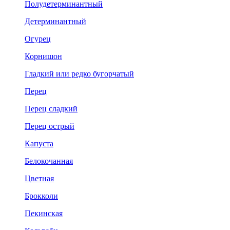
Полудетерминантный
Детерминантный
Огурец
Корнишон
Гладкий или редко бугорчатый
Перец
Перец сладкий
Перец острый
Капуста
Белокочанная
Цветная
Брокколи
Пекинская