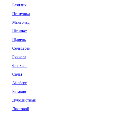
Базилик
Петрушка
Мангольд
Шпинат
Щавель
Сельдерей
Руккола
Фенхель
Салат
Айсберг
Батавия
Дуболистный
Листовой