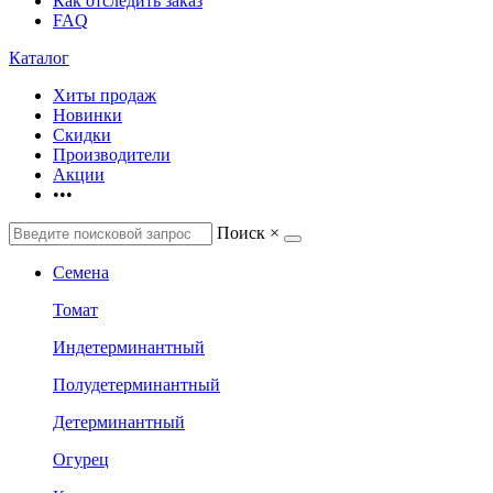
Как отследить заказ
FAQ
Каталог
Хиты продаж
Новинки
Скидки
Производители
Акции
•••
Поиск
×
Семена
Томат
Индетерминантный
Полудетерминантный
Детерминантный
Огурец