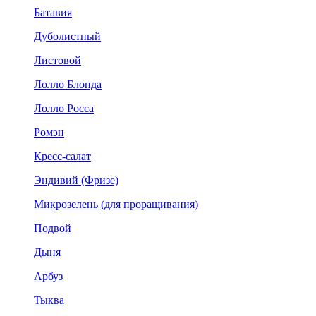
Батавия
Дуболистный
Листовой
Лолло Блонда
Лолло Росса
Ромэн
Кресс-салат
Эндивий (Фризе)
Микрозелень (для проращивания)
Подвой
Дыня
Арбуз
Тыква