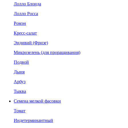
Лолло Блонда
Лолло Росса
Ромэн
Кресс-салат
Эндивий (Фризе)
Микрозелень (для проращивания)
Подвой
Дыня
Арбуз
Тыква
Семена мелкой фасовки
Томат
Индетерминантный