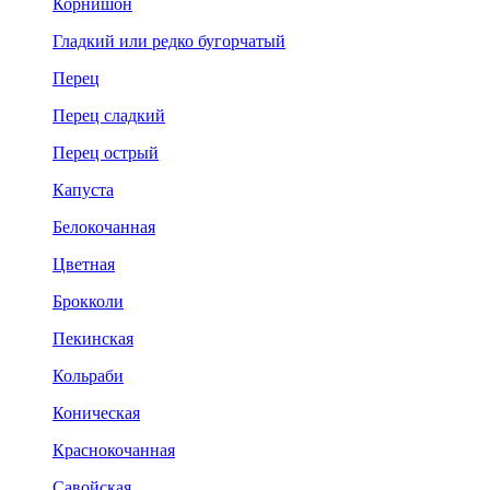
Корнишон
Гладкий или редко бугорчатый
Перец
Перец сладкий
Перец острый
Капуста
Белокочанная
Цветная
Брокколи
Пекинская
Кольраби
Коническая
Краснокочанная
Савойская