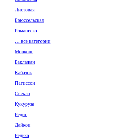
Листовая
Брюссельская
Романеско
… все категории
Морковь
Баклажан
Кабачок
Патиссон
Свекла
Кукуруза
Редис
Дайкон
Редька