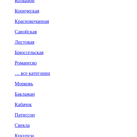
Кольраби
Коническая
Краснокочанная
Савойская
Листовая
Брюссельская
Романеско
… все категории
Морковь
Баклажан
Кабачок
Патиссон
Свекла
Кукуруза