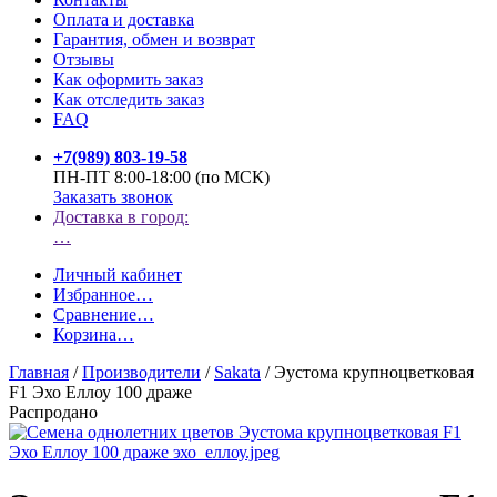
Оплата и доставка
Гарантия, обмен и возврат
Отзывы
Как оформить заказ
Как отследить заказ
FAQ
+7(989) 803-19-58
ПН-ПТ 8:00-18:00 (по МСК)
Заказать звонок
Доставка в город:
…
Личный кабинет
Избранное
…
Сравнение
…
Корзина
…
Главная
/
Производители
/
Sakata
/
Эустома крупноцветковая
F1 Эхо Еллоу 100 драже
Распродано