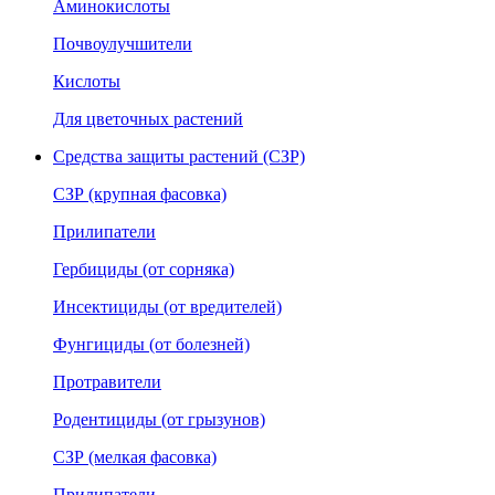
Аминокислоты
Почвоулучшители
Кислоты
Для цветочных растений
Средства защиты растений (СЗР)
СЗР (крупная фасовка)
Прилипатели
Гербициды (от сорняка)
Инсектициды (от вредителей)
Фунгициды (от болезней)
Протравители
Родентициды (от грызунов)
СЗР (мелкая фасовка)
Прилипатели