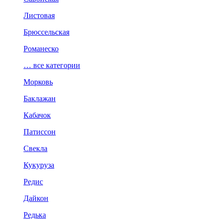
Листовая
Брюссельская
Романеско
… все категории
Морковь
Баклажан
Кабачок
Патиссон
Свекла
Кукуруза
Редис
Дайкон
Редька