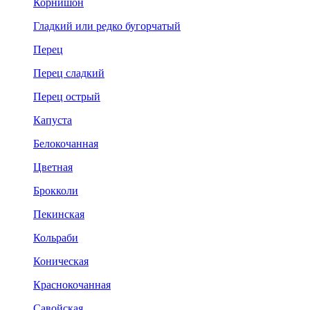
Корнишон
Гладкий или редко бугорчатый
Перец
Перец сладкий
Перец острый
Капуста
Белокочанная
Цветная
Брокколи
Пекинская
Кольраби
Коническая
Краснокочанная
Савойская