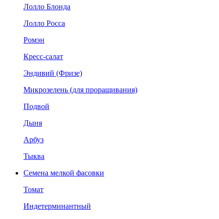
Лолло Блонда
Лолло Росса
Ромэн
Кресс-салат
Эндивий (Фризе)
Микрозелень (для проращивания)
Подвой
Дыня
Арбуз
Тыква
Семена мелкой фасовки
Томат
Индетерминантный