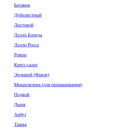
Батавия
Дуболистный
Листовой
Лолло Блонда
Лолло Росса
Ромэн
Кресс-салат
Эндивий (Фризе)
Микрозелень (для проращивания)
Подвой
Дыня
Арбуз
Тыква