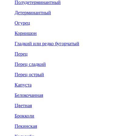
Полудетерминантный
Детерминантный
Огурец
Корнишон
Гладкий или редко бугорчатый
Перец
Перец сладкий
Перец острый
Капуста
Белокочанная
Цветная
Брокколи
Пекинская