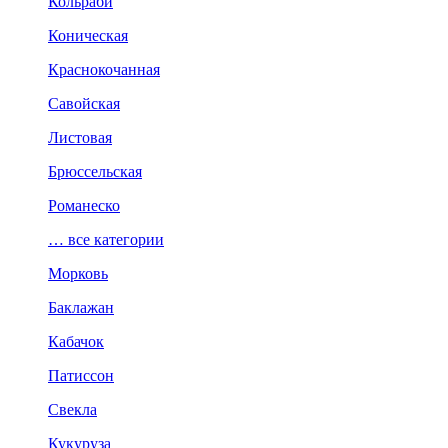
Кольраби
Коническая
Краснокочанная
Савойская
Листовая
Брюссельская
Романеско
… все категории
Морковь
Баклажан
Кабачок
Патиссон
Свекла
Кукуруза