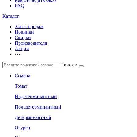
Как отследить заказ
FAQ
Каталог
Хиты продаж
Новинки
Скидки
Производители
Акции
•••
Поиск
×
Семена
Томат
Индетерминантный
Полудетерминантный
Детерминантный
Огурец