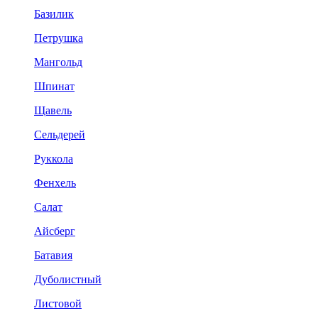
Базилик
Петрушка
Мангольд
Шпинат
Щавель
Сельдерей
Руккола
Фенхель
Салат
Айсберг
Батавия
Дуболистный
Листовой