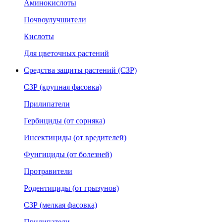
Аминокислоты
Почвоулучшители
Кислоты
Для цветочных растений
Средства защиты растений (СЗР)
СЗР (крупная фасовка)
Прилипатели
Гербициды (от сорняка)
Инсектициды (от вредителей)
Фунгициды (от болезней)
Протравители
Родентициды (от грызунов)
СЗР (мелкая фасовка)
Прилипатели