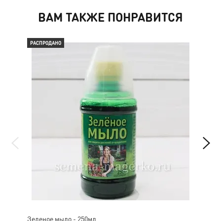
ВАМ ТАКЖЕ ПОНРАВИТСЯ
РАСПРОДАНО
РАС
Зеленое мыло - 250мл
Лаз