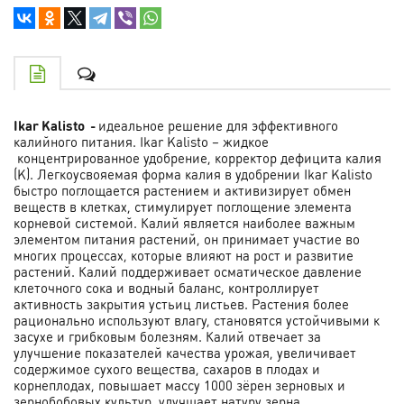
Ikar Kalisto -
идеальное решение для эффективного
калийного питания. Ikar Kalisto – жидкое
концентрированное удобрение, корректор дефицита калия
(K). Легкоусвояемая форма калия в удобрении Ikar Kalisto
быстро поглощается растением и активизирует обмен
веществ в клетках, стимулирует поглощение элемента
корневой системой. Калий является наиболее важным
элементом питания растений, он принимает участие во
многих процессах, которые влияют на рост и развитие
растений. Калий поддерживает осматическое давление
клеточного сока и водный баланс, контроллирует
активность закрытия устьиц листьев. Растения более
рационально используют влагу, становятся устойчивыми к
засухе и грибковым болезням. Калий отвечает за
улучшение показателей качества урожая, увеличивает
содержимое сухого вещества, сахаров в плодах и
корнеплодах, повышает массу 1000 зёрен зерновых и
зернобобовых культур, улучшает натуру зерна.