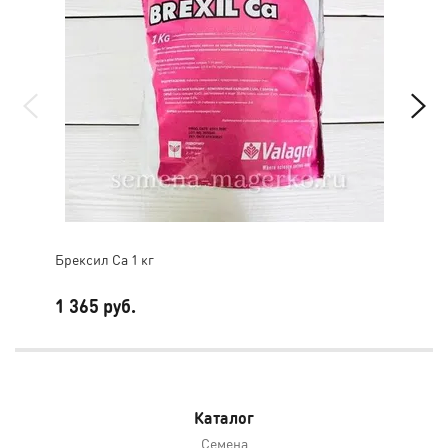
Брексил Cа 1 кг
Бре
1 365 руб.
1 6
Каталог
Семена