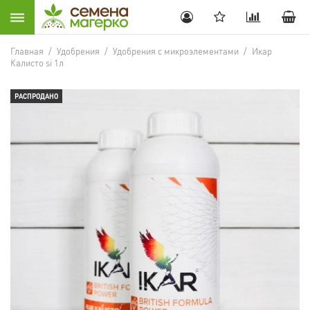
Главная
/
Удобрения
/
Удобрения с микроэлементами
/
Икар
Калисто si 1л
РАСПРОДАНО