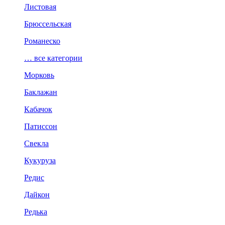
Листовая
Брюссельская
Романеско
… все категории
Морковь
Баклажан
Кабачок
Патиссон
Свекла
Кукуруза
Редис
Дайкон
Редька