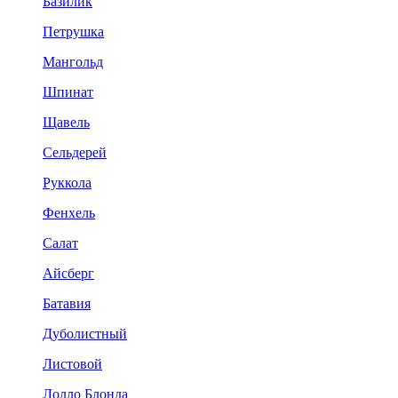
Базилик
Петрушка
Мангольд
Шпинат
Щавель
Сельдерей
Руккола
Фенхель
Салат
Айсберг
Батавия
Дуболистный
Листовой
Лолло Блонда