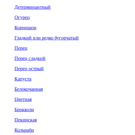
Детерминантный
Огурец
Корнишон
Гладкий или редко бугорчатый
Перец
Перец сладкий
Перец острый
Капуста
Белокочанная
Цветная
Брокколи
Пекинская
Кольраби