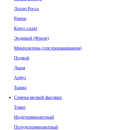
Лолло Росса
Ромэн
Кресс-салат
Эндивий (Фризе)
Микрозелень (для проращивания)
Подвой
Дыня
Арбуз
Тыква
Семена мелкой фасовки
Томат
Индетерминантный
Полудетерминантный