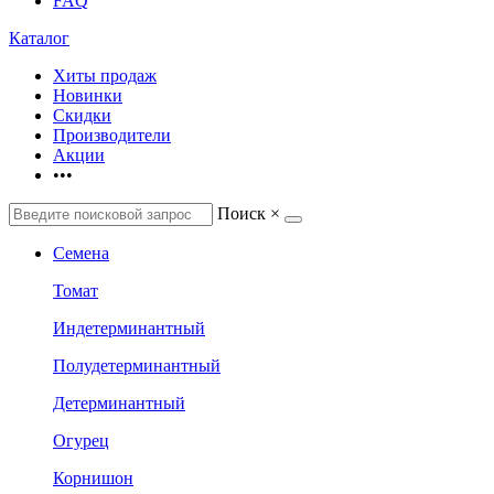
FAQ
Каталог
Хиты продаж
Новинки
Скидки
Производители
Акции
•••
Поиск
×
Семена
Томат
Индетерминантный
Полудетерминантный
Детерминантный
Огурец
Корнишон