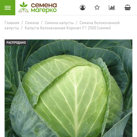
Главная
/
Семена
/
Семена капусты
/
Семена белокочанной
капусты
/
Капуста белокачанная Коронет F1 2500 (семян)
РАСПРОДАНО