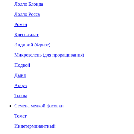
Лолло Блонда
Лолло Росса
Ромэн
Кресс-салат
Эндивий (Фризе)
Микрозелень (для проращивания)
Подвой
Дыня
Арбуз
Тыква
Семена мелкой фасовки
Томат
Индетерминантный