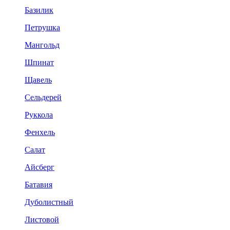
Базилик
Петрушка
Мангольд
Шпинат
Щавель
Сельдерей
Руккола
Фенхель
Салат
Айсберг
Батавия
Дуболистный
Листовой