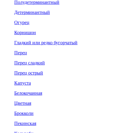
Полудетерминантный
Детерминантный
Огурец
Корнишон
Гладкий или редко бугорчатый
Перец
Перец сладкий
Перец острый
Капуста
Белокочанная
Цветная
Брокколи
Пекинская