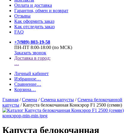
Оплата и доставка
Гарантия, обмен и возврат
Отзывы
Как оформить заказ
Как отследить заказ
FAQ
+7(989) 803-19-58
ПН-ПТ 8:00-18:00 (по МСК)
Заказать звонок
Доставка в город:
…
Личный кабинет
Избранное
…
Сравнение
…
Корзина
…
Главная
/
Семена
/
Семена капусты
/
Семена белокочанной
капусты
/
Капуста белокочанная Конкэрор F1 2500 (семян)
Капуста белокочанная