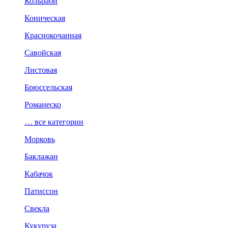
Кольраби
Коническая
Краснокочанная
Савойская
Листовая
Брюссельская
Романеско
… все категории
Морковь
Баклажан
Кабачок
Патиссон
Свекла
Кукуруза