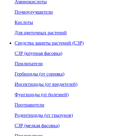
Аминокислоты
Почвоулучшители
Кислоты
Для цветочных растений
Средства защиты растений (СЗР)
СЗР (крупная фасовка)
Прилипатели
Гербициды (от сорняка)
Инсектициды (от вредителей)
Фунгициды (от болезней)
Протравители
Родентициды (от грызунов)
СЗР (мелкая фасовка)
Прилипатели