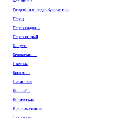
Корнишон
Гладкий или редко бугорчатый
Перец
Перец сладкий
Перец острый
Капуста
Белокочанная
Цветная
Брокколи
Пекинская
Кольраби
Коническая
Краснокочанная
Савойская