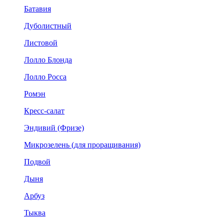
Батавия
Дуболистный
Листовой
Лолло Блонда
Лолло Росса
Ромэн
Кресс-салат
Эндивий (Фризе)
Микрозелень (для проращивания)
Подвой
Дыня
Арбуз
Тыква