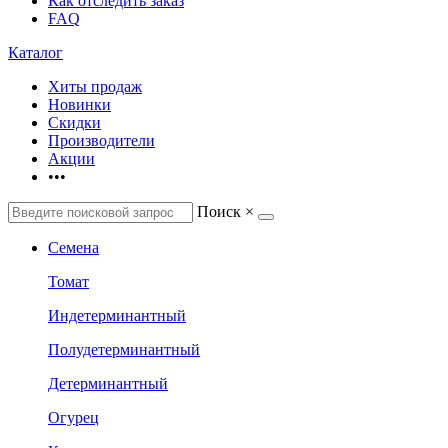
Как отследить заказ
FAQ
Каталог
Хиты продаж
Новинки
Скидки
Производители
Акции
•••
Поиск
×
Семена
Томат
Индетерминантный
Полудетерминантный
Детерминантный
Огурец