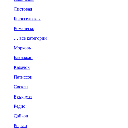
Листовая
Брюссельская
Романеско
… все категории
Морковь
Баклажан
Кабачок
Патиссон
Свекла
Кукуруза
Редис
Дайкон
Редька