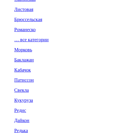
Листовая
Брюссельская
Романеско
… все категории
Морковь
Баклажан
Кабачок
Патиссон
Свекла
Кукуруза
Редис
Дайкон
Редька