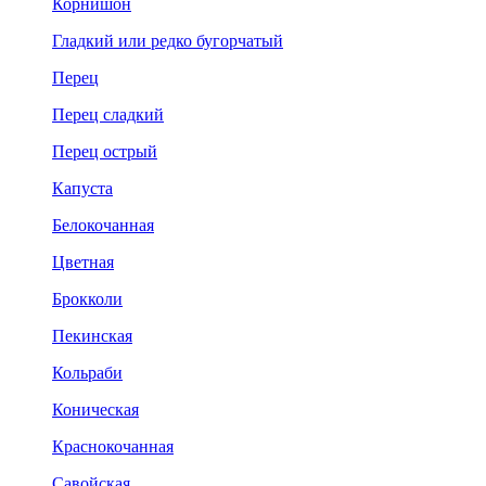
Корнишон
Гладкий или редко бугорчатый
Перец
Перец сладкий
Перец острый
Капуста
Белокочанная
Цветная
Брокколи
Пекинская
Кольраби
Коническая
Краснокочанная
Савойская