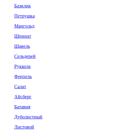
Базилик
Петрушка
Мангольд
Шпинат
Щавель
Сельдерей
Руккола
Фенхель
Салат
Айсберг
Батавия
Дуболистный
Листовой