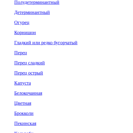
Полудетерминантный
Детерминантный
Огурец
Корнишон
Гладкий или редко бугорчатый
Перец
Перец сладкий
Перец острый
Капуста
Белокочанная
Цветная
Брокколи
Пекинская