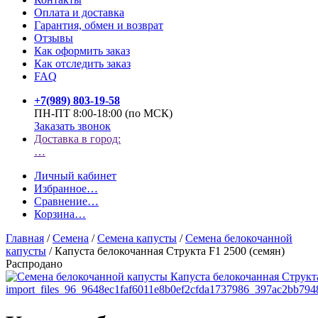
Оплата и доставка
Гарантия, обмен и возврат
Отзывы
Как оформить заказ
Как отследить заказ
FAQ
+7(989) 803-19-58
ПН-ПТ 8:00-18:00 (по МСК)
Заказать звонок
Доставка в город:
…
Личный кабинет
Избранное
…
Сравнение
…
Корзина
…
Главная
/
Семена
/
Семена капусты
/
Семена белокочанной
капусты
/
Капуста белокочанная Структа F1 2500 (семян)
Распродано