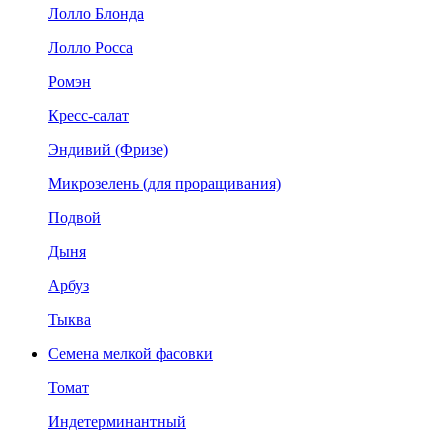
Лолло Блонда
Лолло Росса
Ромэн
Кресс-салат
Эндивий (Фризе)
Микрозелень (для проращивания)
Подвой
Дыня
Арбуз
Тыква
Семена мелкой фасовки
Томат
Индетерминантный