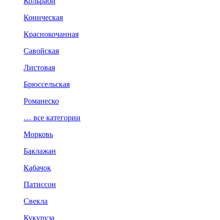
Кольраби
Коническая
Краснокочанная
Савойская
Листовая
Брюссельская
Романеско
… все категории
Морковь
Баклажан
Кабачок
Патиссон
Свекла
Кукуруза