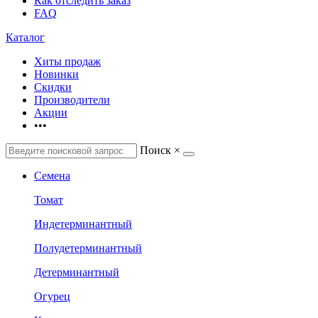
Как отследить заказ
FAQ
Каталог
Хиты продаж
Новинки
Скидки
Производители
Акции
•••
Поиск
×
Семена
Томат
Индетерминантный
Полудетерминантный
Детерминантный
Огурец