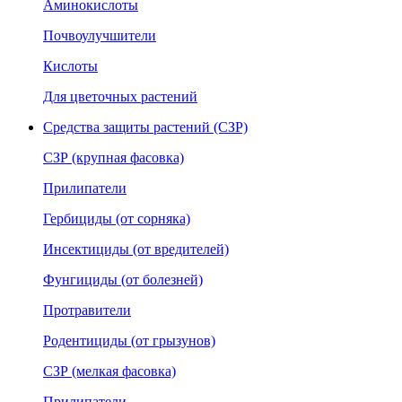
Аминокислоты
Почвоулучшители
Кислоты
Для цветочных растений
Средства защиты растений (СЗР)
СЗР (крупная фасовка)
Прилипатели
Гербициды (от сорняка)
Инсектициды (от вредителей)
Фунгициды (от болезней)
Протравители
Родентициды (от грызунов)
СЗР (мелкая фасовка)
Прилипатели