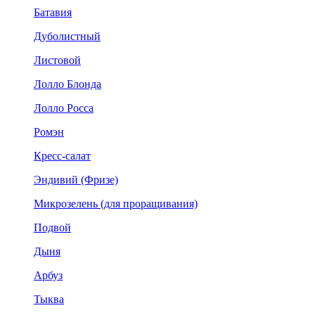
Батавия
Дуболистный
Листовой
Лолло Блонда
Лолло Росса
Ромэн
Кресс-салат
Эндивий (Фризе)
Микрозелень (для проращивания)
Подвой
Дыня
Арбуз
Тыква