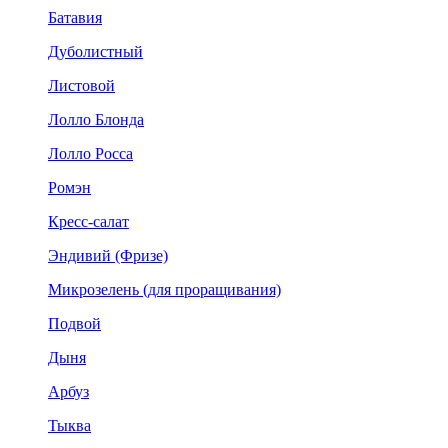
Батавия
Дуболистный
Листовой
Лолло Блонда
Лолло Росса
Ромэн
Кресс-салат
Эндивий (Фризе)
Микрозелень (для проращивания)
Подвой
Дыня
Арбуз
Тыква