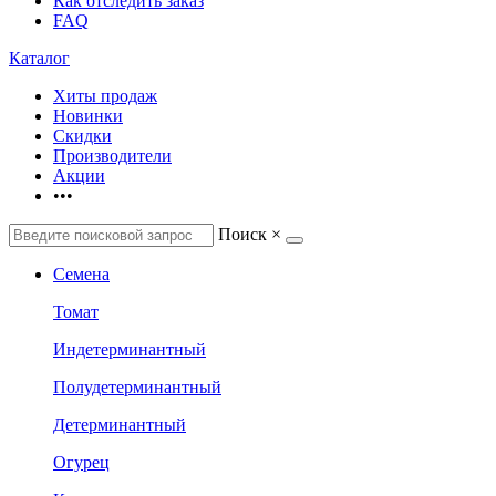
Как отследить заказ
FAQ
Каталог
Хиты продаж
Новинки
Скидки
Производители
Акции
•••
Поиск
×
Семена
Томат
Индетерминантный
Полудетерминантный
Детерминантный
Огурец