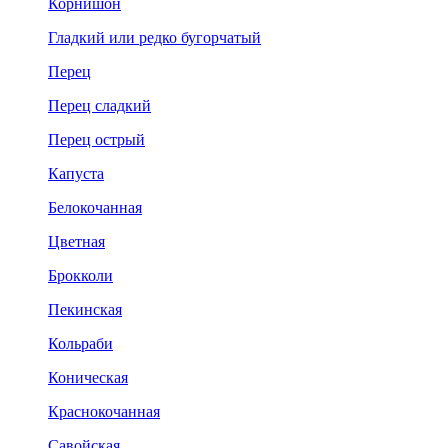
Корнишон
Гладкий или редко бугорчатый
Перец
Перец сладкий
Перец острый
Капуста
Белокочанная
Цветная
Брокколи
Пекинская
Кольраби
Коническая
Краснокочанная
Савойская