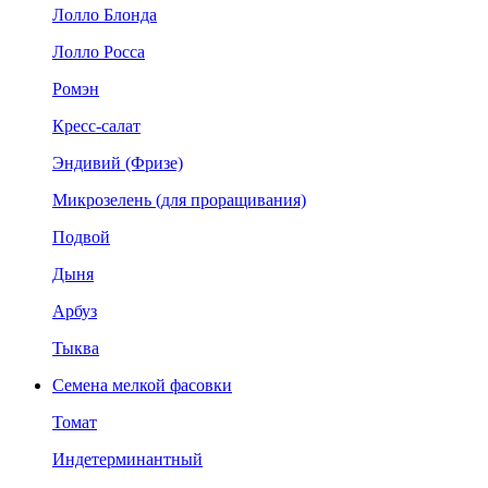
Лолло Блонда
Лолло Росса
Ромэн
Кресс-салат
Эндивий (Фризе)
Микрозелень (для проращивания)
Подвой
Дыня
Арбуз
Тыква
Семена мелкой фасовки
Томат
Индетерминантный