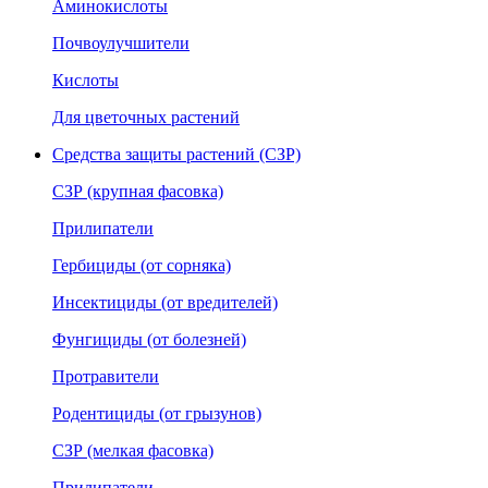
Аминокислоты
Почвоулучшители
Кислоты
Для цветочных растений
Средства защиты растений (СЗР)
СЗР (крупная фасовка)
Прилипатели
Гербициды (от сорняка)
Инсектициды (от вредителей)
Фунгициды (от болезней)
Протравители
Родентициды (от грызунов)
СЗР (мелкая фасовка)
Прилипатели