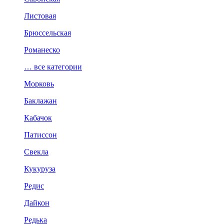
Листовая
Брюссельская
Романеско
… все категории
Морковь
Баклажан
Кабачок
Патиссон
Свекла
Кукуруза
Редис
Дайкон
Редька