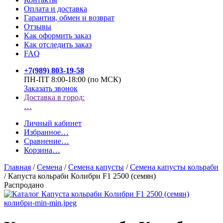
Оплата и доставка
Гарантия, обмен и возврат
Отзывы
Как оформить заказ
Как отследить заказ
FAQ
+7(989) 803-19-58
ПН-ПТ 8:00-18:00 (по МСК)
Заказать звонок
Доставка в город:
…
Личный кабинет
Избранное
…
Сравнение
…
Корзина
…
Главная
/
Семена
/
Семена капусты
/
Семена капусты кольраби
/
Капуста кольраби Колибри F1 2500 (семян)
Распродано