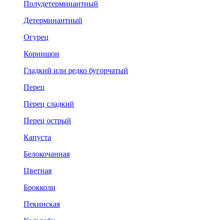
Полудетерминантный
Детерминантный
Огурец
Корнишон
Гладкий или редко бугорчатый
Перец
Перец сладкий
Перец острый
Капуста
Белокочанная
Цветная
Брокколи
Пекинская