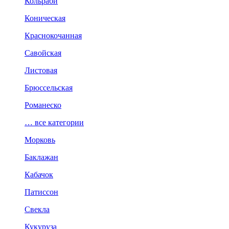
Кольраби
Коническая
Краснокочанная
Савойская
Листовая
Брюссельская
Романеско
… все категории
Морковь
Баклажан
Кабачок
Патиссон
Свекла
Кукуруза