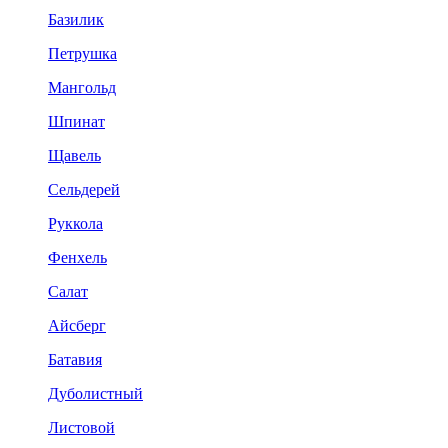
Базилик
Петрушка
Мангольд
Шпинат
Щавель
Сельдерей
Руккола
Фенхель
Салат
Айсберг
Батавия
Дуболистный
Листовой