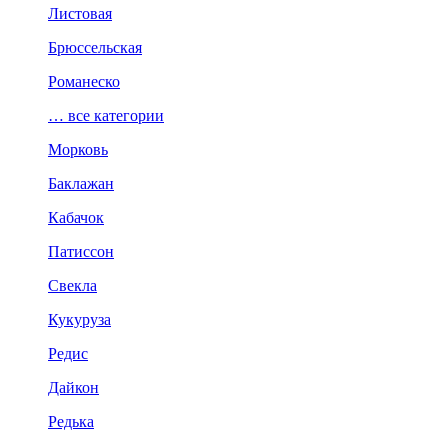
Листовая
Брюссельская
Романеско
… все категории
Морковь
Баклажан
Кабачок
Патиссон
Свекла
Кукуруза
Редис
Дайкон
Редька