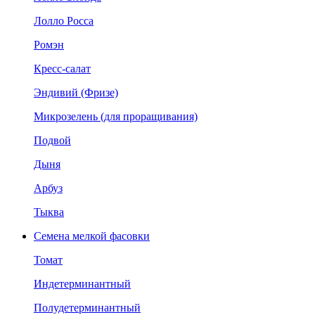
Лолло Росса
Ромэн
Кресс-салат
Эндивий (Фризе)
Микрозелень (для проращивания)
Подвой
Дыня
Арбуз
Тыква
Семена мелкой фасовки
Томат
Индетерминантный
Полудетерминантный