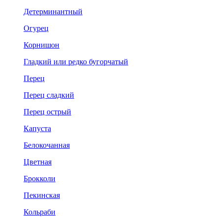
Детерминантный
Огурец
Корнишон
Гладкий или редко бугорчатый
Перец
Перец сладкий
Перец острый
Капуста
Белокочанная
Цветная
Брокколи
Пекинская
Кольраби