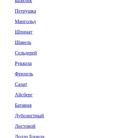
Базилик
Петрушка
Мангольд
Шпинат
Щавель
Сельдерей
Руккола
Фенхель
Салат
Айсберг
Батавия
Дуболистный
Листовой
Лолло Блонда