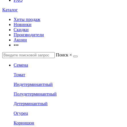
FAQ
Каталог
Хиты продаж
Новинки
Скидки
Производители
Акции
•••
Поиск
×
Семена
Томат
Индетерминантный
Полудетерминантный
Детерминантный
Огурец
Корнишон