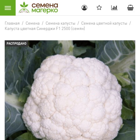
Главная
/
Семена
/
Семена капусты
/
Семена цветной капусты
/
Капуста цветная Синерджи F1 2500 (семян)
РАСПРОДАНО