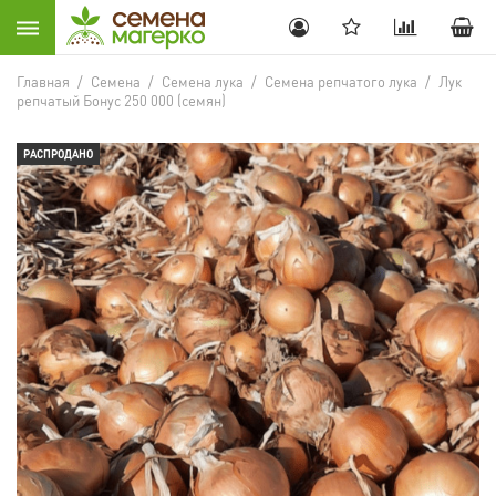
Главная
/
Семена
/
Семена лука
/
Семена репчатого лука
/
Лук
репчатый Бонус 250 000 (семян)
РАСПРОДАНО