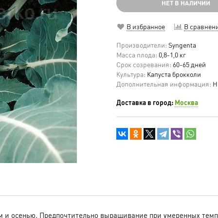
НЕТ В НАЛИЧИИ
В избранное
В сравнен
Производители:
Syngenta
Масса плода:
0,8-1,0 кг
Срок созревания:
60-65 дней
Культура:
Капуста брокколи
Дополнительная информация:
Н
Доставка в город:
Москва
том и осенью. Предпочтительно выращивание при умеренных тем