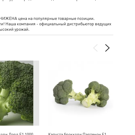
- СНИЖЕНА цена на популярные товарные позиции.
сти! Наша компания - официальный дистрибьютор ведущих
ысокий урожай.
коли Лорд F1 1000
Капуста брокколи Партенон F1
Капус