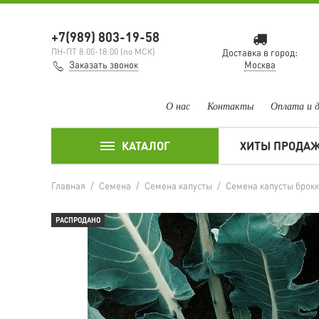
+7(989) 803-19-58
ПН-ПТ 8:00-18:00 (по МСК)
Доставка в город:
Заказать звонок
Москва
О нас
Контакты
Оплата и 
КАТАЛОГ
ХИТЫ ПРОДА
Главная
/
Семена
/
Семена капусты
/
Семена капусты брок
РАСПРОДАНО