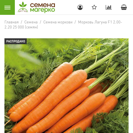
Главная
/
Семена
/
Семена моркови
/
Морковь Лагуна F1 2.00-
2.20 25 000 (семян)
РАСПРОДАНО