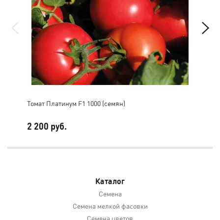
Томат Платинум F1 1000 (семян)
Том
2 200 руб.
50
Каталог
Семена
Семена мелкой фасовки
Семена цветов