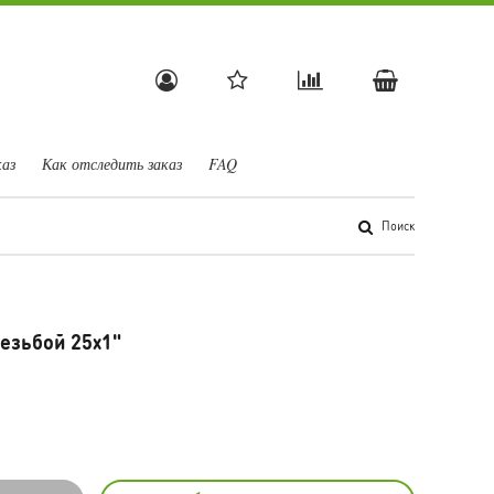
каз
Как отследить заказ
FAQ
Поиск
езьбой 25х1"