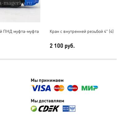
й ПНД муфта-муфта
Кран с внутренней резьбой 4" (4)
Втулка
2 100 руб.
47 ру
Мы принимаем
Мы доставляем