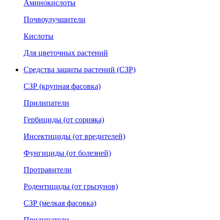
Аминокислоты
Почвоулучшители
Кислоты
Для цветочных растений
Средства защиты растений (СЗР)
СЗР (крупная фасовка)
Прилипатели
Гербициды (от сорняка)
Инсектициды (от вредителей)
Фунгициды (от болезней)
Протравители
Родентициды (от грызунов)
СЗР (мелкая фасовка)
Прилипатели