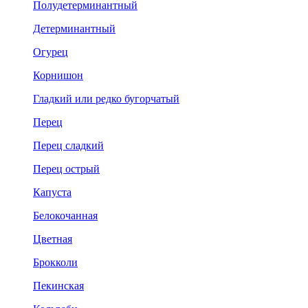
Полудетерминантный
Детерминантный
Огурец
Корнишон
Гладкий или редко бугорчатый
Перец
Перец сладкий
Перец острый
Капуста
Белокочанная
Цветная
Брокколи
Пекинская