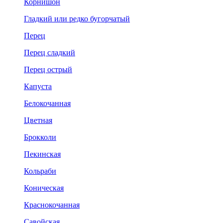
Корнишон
Гладкий или редко бугорчатый
Перец
Перец сладкий
Перец острый
Капуста
Белокочанная
Цветная
Брокколи
Пекинская
Кольраби
Коническая
Краснокочанная
Савойская