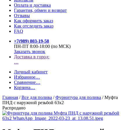
Оплата и доставка
Гарантия, обмен и возврат
Отзывы
Как оформить заказ
Как отследить заказ
FAQ
+7(989) 803-19-58
ПН-ПТ 8:00-18:00 (по МСК)
Заказать звонок
Доставка в город:
…
Личный кабинет
Избранное
…
Сравнение
…
Корзина
…
Главная
/
Все для полива
/
Фурнитура для полива
/
Муфта
ПНД с наружной резьбой 63х2
Распродано