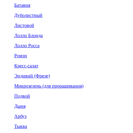
Батавия
Дуболистный
Листовой
Лолло Блонда
Лолло Росса
Ромэн
Кресс-салат
Эндивий (Фризе)
Микрозелень (для проращивания)
Подвой
Дыня
Арбуз
Тыква