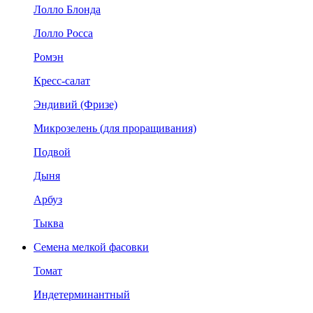
Лолло Блонда
Лолло Росса
Ромэн
Кресс-салат
Эндивий (Фризе)
Микрозелень (для проращивания)
Подвой
Дыня
Арбуз
Тыква
Семена мелкой фасовки
Томат
Индетерминантный