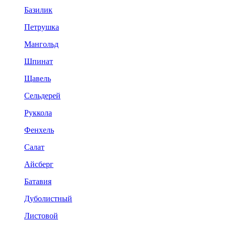
Базилик
Петрушка
Мангольд
Шпинат
Щавель
Сельдерей
Руккола
Фенхель
Салат
Айсберг
Батавия
Дуболистный
Листовой