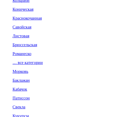
Кольраби
Коническая
Краснокочанная
Савойская
Листовая
Брюссельская
Романеско
… все категории
Морковь
Баклажан
Кабачок
Патиссон
Свекла
Кукуруза