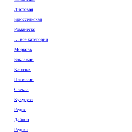
Листовая
Брюссельская
Романеско
… все категории
Морковь
Баклажан
Кабачок
Патиссон
Свекла
Кукуруза
Редис
Дайкон
Редька