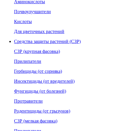
Аминокислоты
Почвоулучшители
Кислоты
Для цветочных растений
Средства защиты растений (СЗР)
СЗР (крупная фасовка)
Прилипатели
Гербициды (от сорняка)
Инсектициды (от вредителей)
Фунгициды (от болезней)
Протравители
Родентициды (от грызунов)
СЗР (мелкая фасовка)
Прилипатели