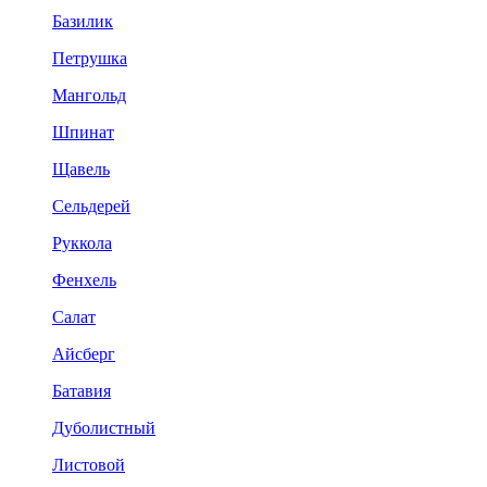
Базилик
Петрушка
Мангольд
Шпинат
Щавель
Сельдерей
Руккола
Фенхель
Салат
Айсберг
Батавия
Дуболистный
Листовой