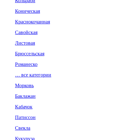
Кольраби
Коническая
Краснокочанная
Савойская
Листовая
Брюссельская
Романеско
… все категории
Морковь
Баклажан
Кабачок
Патиссон
Свекла
Кукуруза