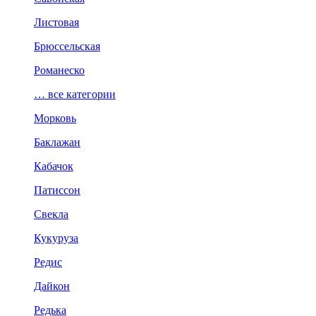
Листовая
Брюссельская
Романеско
… все категории
Морковь
Баклажан
Кабачок
Патиссон
Свекла
Кукуруза
Редис
Дайкон
Редька