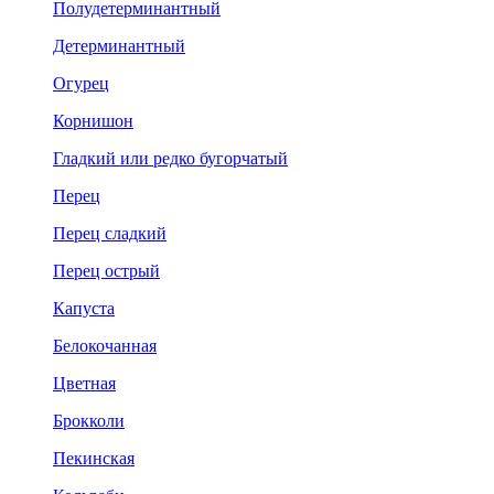
Полудетерминантный
Детерминантный
Огурец
Корнишон
Гладкий или редко бугорчатый
Перец
Перец сладкий
Перец острый
Капуста
Белокочанная
Цветная
Брокколи
Пекинская