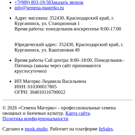
+7(989) 803-19-58
Заказать звонок
info@semena-magerko.ru
Адрес магазина:
352430, Краснодарский край,
г.
Курганинск, ул. Станционная
1
Время работы: понедельник-воскресенье 8:00-17:00
Юридический адрес:
352430, Краснодарский край,
г.
Курганинск, ул. Каштановая
49
Время работы Call центра: 8:00–18:00, Понедельник–
Пятница (заказы через сайт принимаются
круглосуточно)
ИП Магерко Людмила Васильевна
ИНН: 010300017805
ОГРН: 304010116700022
© 2026 «Семена Магерко» - профессиональные семена
овощных и бахчевых культур.
Карта сайта
.
Политика конфиденциальности
Сделано в
mosk.studio
.
Работает на платформе
InSales
.