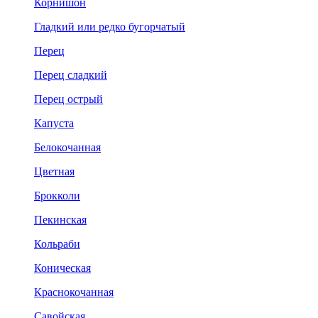
Корнишон
Гладкий или редко бугорчатый
Перец
Перец сладкий
Перец острый
Капуста
Белокочанная
Цветная
Брокколи
Пекинская
Кольраби
Коническая
Краснокочанная
Савойская