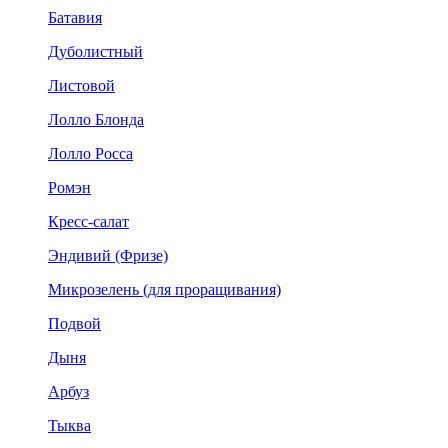
Батавия
Дуболистный
Листовой
Лолло Блонда
Лолло Росса
Ромэн
Кресс-салат
Эндивий (Фризе)
Микрозелень (для проращивания)
Подвой
Дыня
Арбуз
Тыква