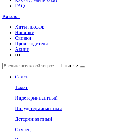
Как отследить заказ
FAQ
Каталог
Хиты продаж
Новинки
Скидки
Производители
Акции
•••
Поиск
×
Семена
Томат
Индетерминантный
Полудетерминантный
Детерминантный
Огурец