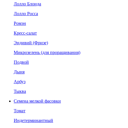
Лолло Блонда
Лолло Росса
Ромэн
Кресс-салат
Эндивий (Фризе)
Микрозелень (для проращивания)
Подвой
Дыня
Арбуз
Тыква
Семена мелкой фасовки
Томат
Индетерминантный