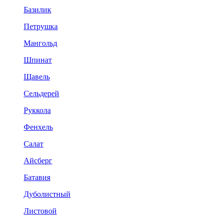
Базилик
Петрушка
Мангольд
Шпинат
Щавель
Сельдерей
Руккола
Фенхель
Салат
Айсберг
Батавия
Дуболистный
Листовой