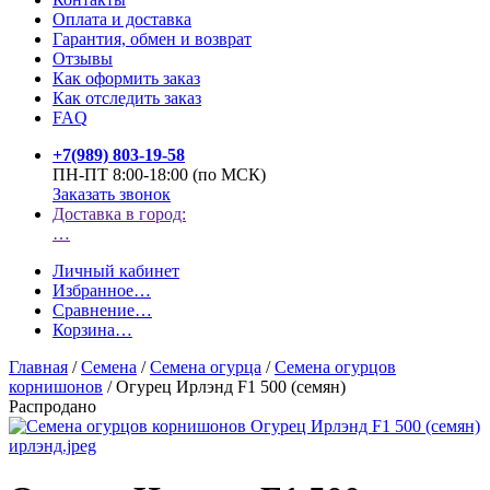
Оплата и доставка
Гарантия, обмен и возврат
Отзывы
Как оформить заказ
Как отследить заказ
FAQ
+7(989) 803-19-58
ПН-ПТ 8:00-18:00 (по МСК)
Заказать звонок
Доставка в город:
…
Личный кабинет
Избранное
…
Сравнение
…
Корзина
…
Главная
/
Семена
/
Семена огурца
/
Семена огурцов
корнишонов
/
Огурец Ирлэнд F1 500 (семян)
Распродано