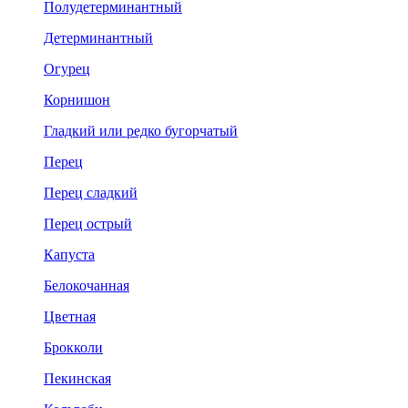
Полудетерминантный
Детерминантный
Огурец
Корнишон
Гладкий или редко бугорчатый
Перец
Перец сладкий
Перец острый
Капуста
Белокочанная
Цветная
Брокколи
Пекинская