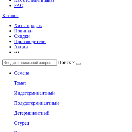
Как отследить заказ
FAQ
Каталог
Хиты продаж
Новинки
Скидки
Производители
Акции
•••
Поиск
×
Семена
Томат
Индетерминантный
Полудетерминантный
Детерминантный
Огурец