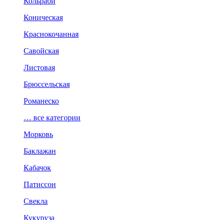
Кольраби
Коническая
Краснокочанная
Савойская
Листовая
Брюссельская
Романеско
… все категории
Морковь
Баклажан
Кабачок
Патиссон
Свекла
Кукуруза