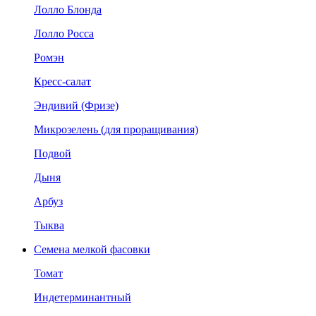
Лолло Блонда
Лолло Росса
Ромэн
Кресс-салат
Эндивий (Фризе)
Микрозелень (для проращивания)
Подвой
Дыня
Арбуз
Тыква
Семена мелкой фасовки
Томат
Индетерминантный