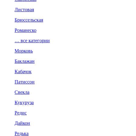
Листовая
Брюссельская
Романеско
… все категории
Морковь
Баклажан
Кабачок
Патиссон
Свекла
Кукуруза
Редис
Дайкон
Редька