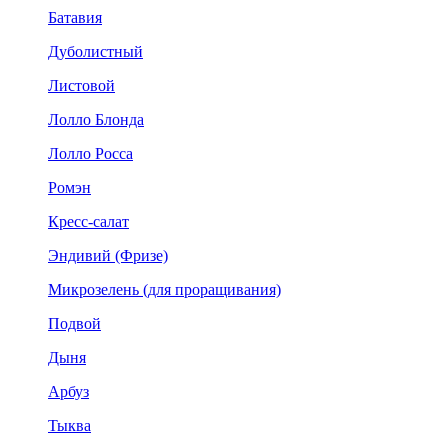
Батавия
Дуболистный
Листовой
Лолло Блонда
Лолло Росса
Ромэн
Кресс-салат
Эндивий (Фризе)
Микрозелень (для проращивания)
Подвой
Дыня
Арбуз
Тыква