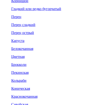
Корнишон
Гладкий или редко бугорчатый
Перец
Перец сладкий
Перец острый
Капуста
Белокочанная
Цветная
Брокколи
Пекинская
Кольраби
Коническая
Краснокочанная
Савойская