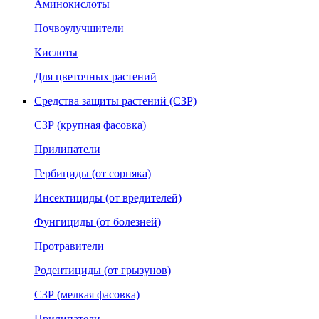
Аминокислоты
Почвоулучшители
Кислоты
Для цветочных растений
Средства защиты растений (СЗР)
СЗР (крупная фасовка)
Прилипатели
Гербициды (от сорняка)
Инсектициды (от вредителей)
Фунгициды (от болезней)
Протравители
Родентициды (от грызунов)
СЗР (мелкая фасовка)
Прилипатели