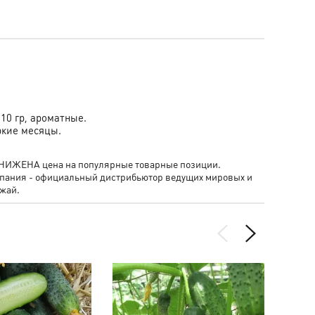
10 гр, ароматные.
ркие месяцы.
- СНИЖЕНА цена на популярные товарные позиции.
мпания - официальный дистрибьютор ведущих мировых и
жай.
РАСПР