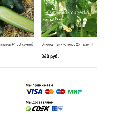
ипатор F1 50( семян)
Огурец Феникс плюс 25 (грамм)
Огурец
360 руб.
210 р
Мы принимаем
Мы доставляем