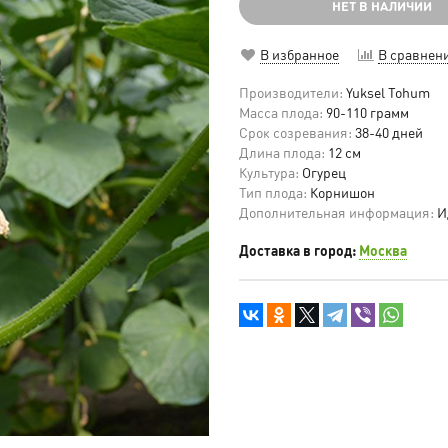
НЕТ В НАЛИЧИИ
В избранное
В сравнен
Производители:
Yuksel Tohum
Масса плода:
90-110 грамм
Срок созревания:
38-40 дней
Длина плода:
12 см
Культура:
Огурец
Тип плода:
Корнишон
Дополнительная информация:
И
Доставка в город:
Москва