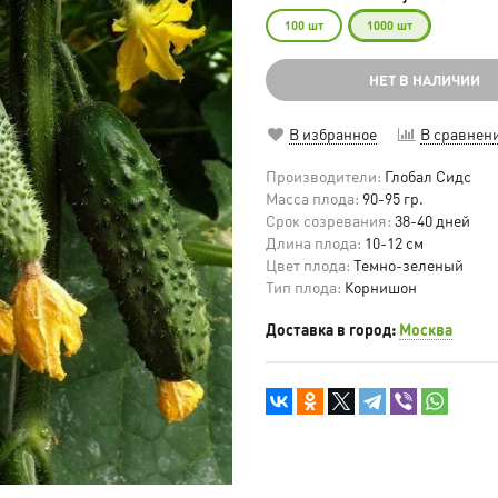
100 шт
1000 шт
НЕТ В НАЛИЧИИ
В избранное
В сравнен
Производители:
Глобал Сидс
Масса плода:
90-95 гр.
Срок созревания:
38-40 дней
Длина плода:
10-12 см
Цвет плода:
Темно-зеленый
Тип плода:
Корнишон
Доставка в город:
Москва