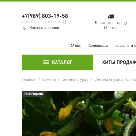
+7(989) 803-19-58
ПН-ПТ 8:00-18:00 (по МСК)
Доставка в город:
Заказать звонок
Москва
О нас
Контакты
Оплата и 
КАТАЛОГ
ХИТЫ ПРОДА
Главная
/
Семена
/
Семена огурца
/
Семена огурцов корни
РАСПРОДАНО