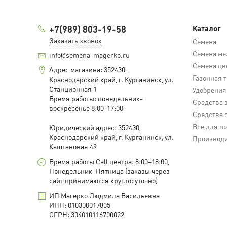
+7(989) 803-19-58
Каталог
Заказать звонок
Семена
Семена ме
info@semena-magerko.ru
Семена цв
Адрес магазина:
352430,
Газонная 
Краснодарский край,
г. Курганинск, ул.
Станционная
1
Удобрения
Время работы: понедельник-
Средства 
воскресенье 8:00-17:00
Средства 
Все для п
Юридический адрес:
352430,
Краснодарский край,
г. Курганинск, ул.
Производ
Каштановая
49
Время работы Call центра: 8:00–18:00,
Понедельник–Пятница (заказы через
сайт принимаются круглосуточно)
ИП Магерко Людмила Васильевна
ИНН: 010300017805
ОГРН: 304010116700022