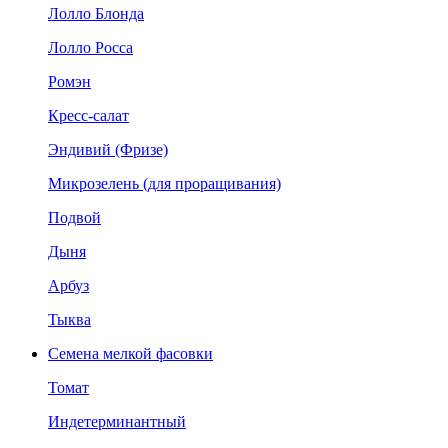
Лолло Блонда
Лолло Росса
Ромэн
Кресс-салат
Эндивий (Фризе)
Микрозелень (для проращивания)
Подвой
Дыня
Арбуз
Тыква
Семена мелкой фасовки
Томат
Индетерминантный