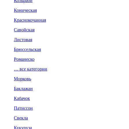
Кольраби
Коническая
Краснокочанная
Савойская
Листовая
Брюссельская
Романеско
… все категории
Морковь
Баклажан
Кабачок
Патиссон
Свекла
Кукуруза