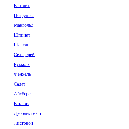
Базилик
Петрушка
Мангольд
Шпинат
Щавель
Сельдерей
Руккола
Фенхель
Салат
Айсберг
Батавия
Дуболистный
Листовой