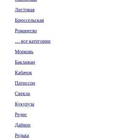
Листовая
Брюссельская
Романеско
… все категории
Морковь
Баклажан
Кабачок
Патиссон
Свекла
Кукуруза
Редис
Дайкон
Редька