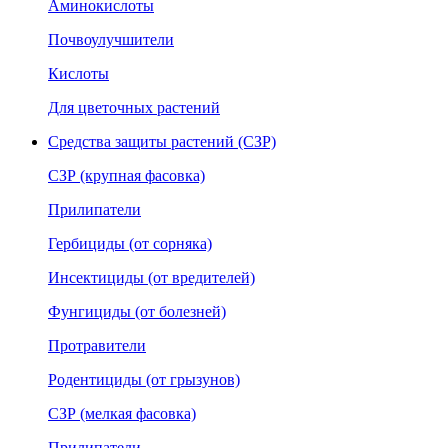
Аминокислоты
Почвоулучшители
Кислоты
Для цветочных растений
Средства защиты растений (СЗР)
СЗР (крупная фасовка)
Прилипатели
Гербициды (от сорняка)
Инсектициды (от вредителей)
Фунгициды (от болезней)
Протравители
Родентициды (от грызунов)
СЗР (мелкая фасовка)
Прилипатели