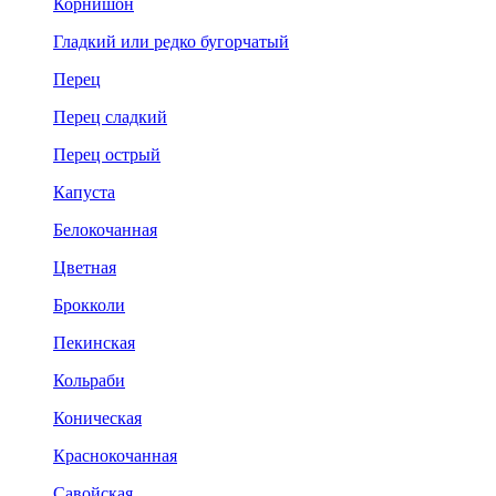
Корнишон
Гладкий или редко бугорчатый
Перец
Перец сладкий
Перец острый
Капуста
Белокочанная
Цветная
Брокколи
Пекинская
Кольраби
Коническая
Краснокочанная
Савойская