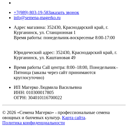
+7(989) 803-19-58
Заказать звонок
info@semena-magerko.ru
Адрес магазина:
352430, Краснодарский край,
г.
Курганинск, ул. Станционная
1
Время работы: понедельник-воскресенье 8:00-17:00
Юридический адрес:
352430, Краснодарский край,
г.
Курганинск, ул. Каштановая
49
Время работы Call центра: 8:00–18:00, Понедельник–
Пятница (заказы через сайт принимаются
круглосуточно)
ИП Магерко Людмила Васильевна
ИНН: 010300017805
ОГРН: 304010116700022
© 2026 «Семена Магерко» - профессиональные семена
овощных и бахчевых культур.
Карта сайта
.
Политика конфиденциальности