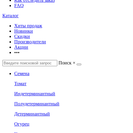
Как отследить заказ
FAQ
Каталог
Хиты продаж
Новинки
Скидки
Производители
Акции
•••
Поиск
×
Семена
Томат
Индетерминантный
Полудетерминантный
Детерминантный
Огурец