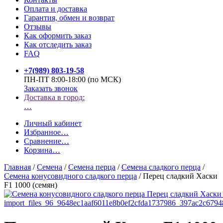
Оплата и доставка
Гарантия, обмен и возврат
Отзывы
Как оформить заказ
Как отследить заказ
FAQ
+7(989) 803-19-58
ПН-ПТ 8:00-18:00 (по МСК)
Заказать звонок
Доставка в город:
…
Личный кабинет
Избранное
…
Сравнение
…
Корзина
…
Главная
/
Семена
/
Семена перца
/
Семена сладкого перца
/
Семена конусовидного сладкого перца
/
Перец сладкий Хаски
F1 1000 (семян)