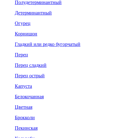
Полудетерминантный
Детерминантный
Огурец
Корнишон
Гладкий или редко бугорчатый
Перец
Перец сладкий
Перец острый
Капуста
Белокочанная
Цветная
Брокколи
Пекинская