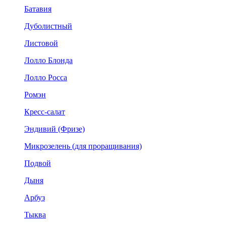
Батавия
Дуболистный
Листовой
Лолло Блонда
Лолло Росса
Ромэн
Кресс-салат
Эндивий (Фризе)
Микрозелень (для проращивания)
Подвой
Дыня
Арбуз
Тыква