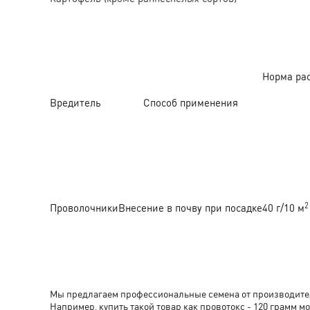
Норма ра
Вредитель
Способ применения
2
Проволочники
Внесение в почву при посадке
40 г/10 м
Мы предлагаем профессиональные семена от производителя
Например, купить такой товар как провотокс - 120 гра