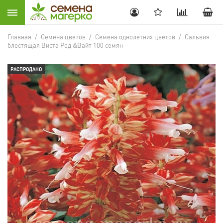
Главная
/
Семена цветов
/
Семена однолетних цветов
/
Сальвия
блестящая Виста Ред &Вайт 100 семян
РАСПРОДАНО