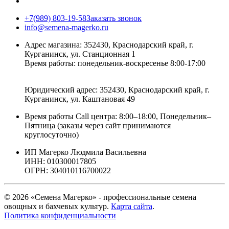
+7(989) 803-19-58
Заказать звонок
info@semena-magerko.ru
Адрес магазина:
352430, Краснодарский край,
г.
Курганинск, ул. Станционная
1
Время работы: понедельник-воскресенье 8:00-17:00
Юридический адрес:
352430, Краснодарский край,
г.
Курганинск, ул. Каштановая
49
Время работы Call центра: 8:00–18:00, Понедельник–
Пятница (заказы через сайт принимаются
круглосуточно)
ИП Магерко Людмила Васильевна
ИНН: 010300017805
ОГРН: 304010116700022
© 2026 «Семена Магерко» - профессиональные семена
овощных и бахчевых культур.
Карта сайта
.
Политика конфиденциальности