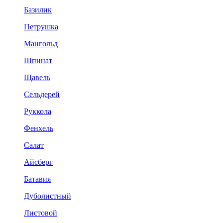
Базилик
Петрушка
Мангольд
Шпинат
Щавель
Сельдерей
Руккола
Фенхель
Салат
Айсберг
Батавия
Дуболистный
Листовой