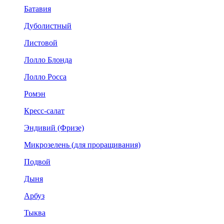
Батавия
Дуболистный
Листовой
Лолло Блонда
Лолло Росса
Ромэн
Кресс-салат
Эндивий (Фризе)
Микрозелень (для проращивания)
Подвой
Дыня
Арбуз
Тыква