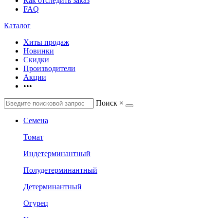
Как отследить заказ
FAQ
Каталог
Хиты продаж
Новинки
Скидки
Производители
Акции
•••
Поиск
×
Семена
Томат
Индетерминантный
Полудетерминантный
Детерминантный
Огурец