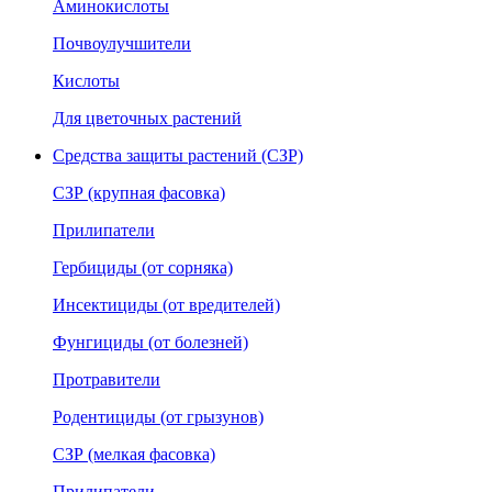
Аминокислоты
Почвоулучшители
Кислоты
Для цветочных растений
Средства защиты растений (СЗР)
СЗР (крупная фасовка)
Прилипатели
Гербициды (от сорняка)
Инсектициды (от вредителей)
Фунгициды (от болезней)
Протравители
Родентициды (от грызунов)
СЗР (мелкая фасовка)
Прилипатели