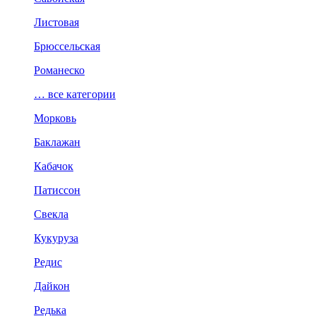
Листовая
Брюссельская
Романеско
… все категории
Морковь
Баклажан
Кабачок
Патиссон
Свекла
Кукуруза
Редис
Дайкон
Редька