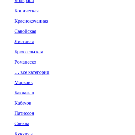
Кольраби
Коническая
Краснокочанная
Савойская
Листовая
Брюссельская
Романеско
… все категории
Морковь
Баклажан
Кабачок
Патиссон
Свекла
Кукуруза