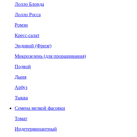
Лолло Блонда
Лолло Росса
Ромэн
Кресс-салат
Эндивий (Фризе)
Микрозелень (для проращивания)
Подвой
Дыня
Арбуз
Тыква
Семена мелкой фасовки
Томат
Индетерминантный