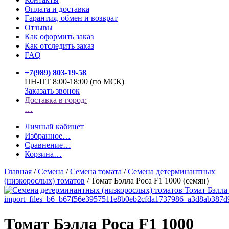
Оплата и доставка
Гарантия, обмен и возврат
Отзывы
Как оформить заказ
Как отследить заказ
FAQ
+7(989) 803-19-58
ПН-ПТ 8:00-18:00 (по МСК)
Заказать звонок
Доставка в город:
…
Личный кабинет
Избранное
…
Сравнение
…
Корзина
…
Главная
/
Семена
/
Семена томата
/
Семена детерминантных
(низкорослых) томатов
/
Томат Бэлла Роса F1 1000 (семян)
Томат Бэлла Роса F1 1000