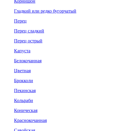
Корнишон
Гладкий или редко бугорчатый
Перец
Перец сладкий
Перец острый
Капуста
Белокочанная
Цветная
Брокколи
Пекинская
Кольраби
Коническая
Краснокочанная
Савойская