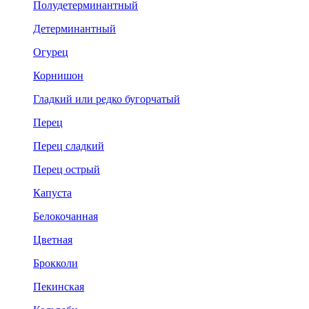
Полудетерминантный
Детерминантный
Огурец
Корнишон
Гладкий или редко бугорчатый
Перец
Перец сладкий
Перец острый
Капуста
Белокочанная
Цветная
Брокколи
Пекинская