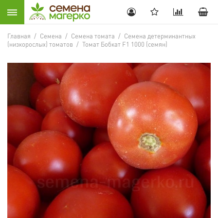
Главная
/
Семена
/
Семена томата
/
Семена детерминантных
(низкорослых) томатов
/
Томат Бобкат F1 1000 (семян)