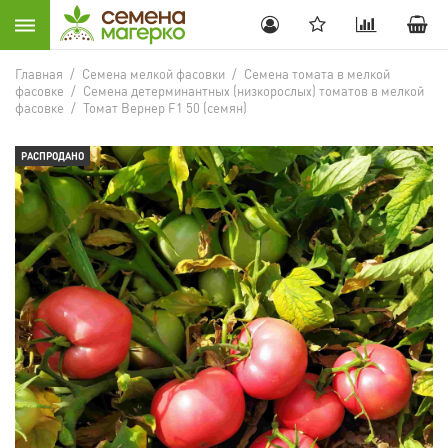
Главная
/
Семена мелкой фасовки
/
Семена томата в мелкой
фасовке
/
Семена детерминантных (низкорослых) томатов в мелкой
фасовке
/
Томат Вернер F1 50 (семян)
РАСПРОДАНО