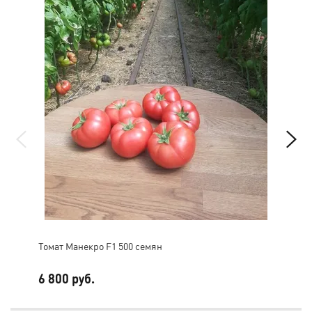
Томат Манекро F1 500 семян
Мик
6 800 руб.
2 1