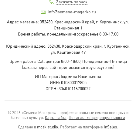
Заказать звонок
info@semena-magerko.ru
Адрес магазина:
352430, Краснодарский край,
г. Курганинск, ул.
Станционная
1
Время работы: понедельник-воскресенье 8:00-17:00
Юридический адрес:
352430, Краснодарский край,
г. Курганинск,
ул. Каштановая
49
Время работы Call центра: 8:00–18:00, Понедельник–Пятница
(заказы через сайт принимаются круглосуточно)
ИП Магерко Людмила Васильевна
ИНН: 010300017805
ОГРН: 304010116700022
© 2026 «Семена Магерко» - профессиональные семена овощных и
бахчевых культур.
Карта сайта
.
Политика конфиденциальности
Сделано в
mosk.studio
.
Работает на платформе
InSales
.