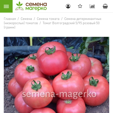
Главная
/
Семена
/
Семена томата
/
Семена детерминантных
(низкорослых) томатов
/
Томат Волгоградский 5/95 розовый 50
(грамм)