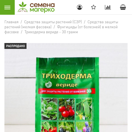
Главная
/
Средства защиты растений (СЗР)
/
Средства защиты
растений (мелкая фасовка)
/
Фунгициды (от болезней) в мелкой
фасовке
/
Триходерма вериде - 30 грамм
РАСПРОДАНО