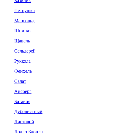
Базилик
Петрушка
Мангольд
Шпинат
Щавель
Сельдерей
Руккола
Фенхель
Салат
Айсберг
Батавия
Дуболистный
Листовой
Лолло Блонда