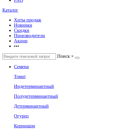
FAQ
Каталог
Хиты продаж
Новинки
Скидки
Производители
Акции
•••
Поиск
×
Семена
Томат
Индетерминантный
Полудетерминантный
Детерминантный
Огурец
Корнишон