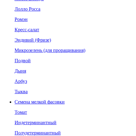
Лолло Росса
Ромэн
Кресс-салат
Эндивий (Фризе)
Микрозелень (для проращивания)
Подвой
Дыня
Арбуз
Тыква
Семена мелкой фасовки
Томат
Индетерминантный
Полудетерминантный