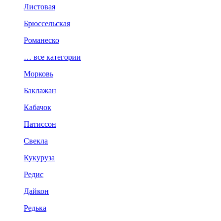
Листовая
Брюссельская
Романеско
… все категории
Морковь
Баклажан
Кабачок
Патиссон
Свекла
Кукуруза
Редис
Дайкон
Редька