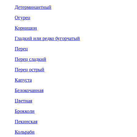
Детерминантный
Огурец
Корнишон
Гладкий или редко бугорчатый
Перец
Перец сладкий
Перец острый
Капуста
Белокочанная
Цветная
Брокколи
Пекинская
Кольраби