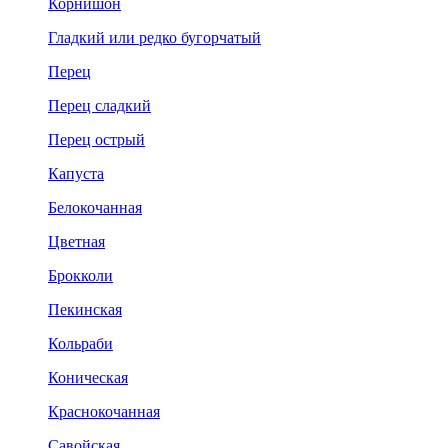
Корнишон
Гладкий или редко бугорчатый
Перец
Перец сладкий
Перец острый
Капуста
Белокочанная
Цветная
Брокколи
Пекинская
Кольраби
Коническая
Краснокочанная
Савойская