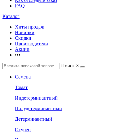
Как отследить заказ
FAQ
Каталог
Хиты продаж
Новинки
Скидки
Производители
Акции
•••
Поиск
×
Семена
Томат
Индетерминантный
Полудетерминантный
Детерминантный
Огурец