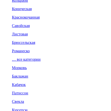
Кольраби
Коническая
Краснокочанная
Савойская
Листовая
Брюссельская
Романеско
… все категории
Морковь
Баклажан
Кабачок
Патиссон
Свекла
Кукуруза