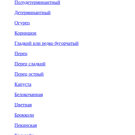
Полудетерминантный
Детерминантный
Огурец
Корнишон
Гладкий или редко бугорчатый
Перец
Перец сладкий
Перец острый
Капуста
Белокочанная
Цветная
Брокколи
Пекинская