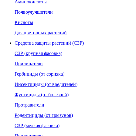
Аминокислоты
Почвоулучшители
Кислоты
Для цветочных растений
Средства защиты растений (СЗР)
СЗР (крупная фасовка)
Прилипатели
Гербициды (от сорняка)
Инсектициды (от вредителей)
Фунгициды (от болезней)
Протравители
Родентициды (от грызунов)
СЗР (мелкая фасовка)
Прилипатели