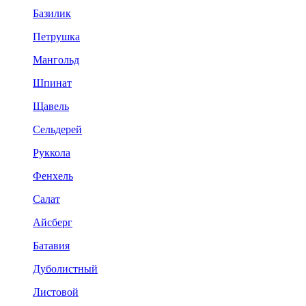
Базилик
Петрушка
Мангольд
Шпинат
Щавель
Сельдерей
Руккола
Фенхель
Салат
Айсберг
Батавия
Дуболистный
Листовой