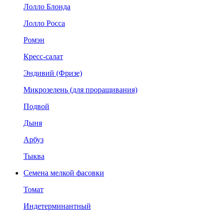
Лолло Блонда
Лолло Росса
Ромэн
Кресс-салат
Эндивий (Фризе)
Микрозелень (для проращивания)
Подвой
Дыня
Арбуз
Тыква
Семена мелкой фасовки
Томат
Индетерминантный