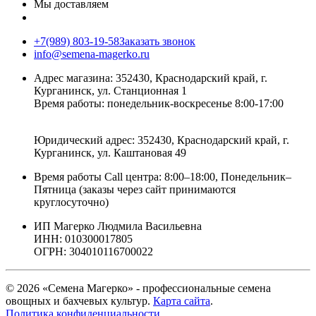
Мы доставляем
+7(989) 803-19-58
Заказать звонок
info@semena-magerko.ru
Адрес магазина:
352430, Краснодарский край,
г.
Курганинск, ул. Станционная
1
Время работы: понедельник-воскресенье 8:00-17:00
Юридический адрес:
352430, Краснодарский край,
г.
Курганинск, ул. Каштановая
49
Время работы Call центра: 8:00–18:00, Понедельник–
Пятница (заказы через сайт принимаются
круглосуточно)
ИП Магерко Людмила Васильевна
ИНН: 010300017805
ОГРН: 304010116700022
© 2026 «Семена Магерко» - профессиональные семена
овощных и бахчевых культур.
Карта сайта
.
Политика конфиденциальности