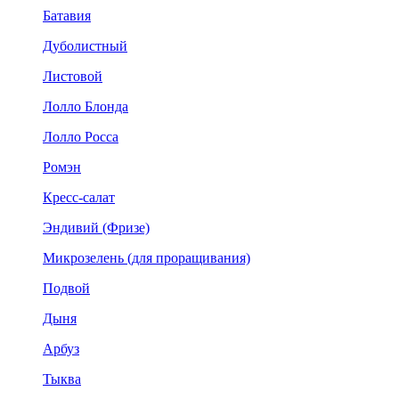
Батавия
Дуболистный
Листовой
Лолло Блонда
Лолло Росса
Ромэн
Кресс-салат
Эндивий (Фризе)
Микрозелень (для проращивания)
Подвой
Дыня
Арбуз
Тыква