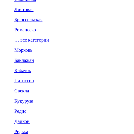
Листовая
Брюссельская
Романеско
… все категории
Морковь
Баклажан
Кабачок
Патиссон
Свекла
Кукуруза
Редис
Дайкон
Редька