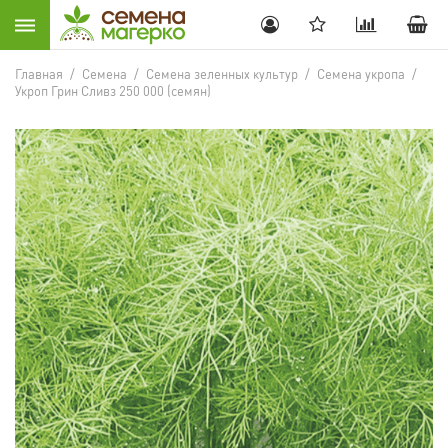
Главная
/
Семена
/
Семена зеленных культур
/
Семена укропа
/
Укроп Грин Сливз 250 000 (семян)