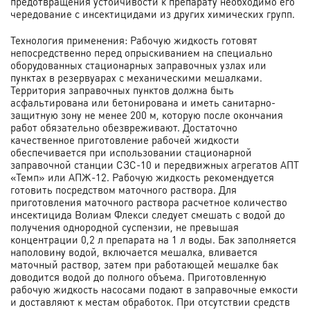
предотвращения устойчивости к препарату необходимо его
чередование с инсектицидами из других химических групп.
Технология применения: Рабочую жидкость готовят
непосредственно перед опрыскиванием на специально
оборудованных стационарных заправочных узлах или
пунктах в резервуарах с механическими мешалками.
Территория заправочных пунктов должна быть
асфальтирована или бетонирована и иметь санитарно-
защитную зону не менее 200 м, которую после окончания
работ обязательно обезвреживают. Достаточно
качественное приготовление рабочей жидкости
обеспечивается при использовании стационарной
заправочной станции СЗС-10 и передвижных агрегатов АПТ
«Темп» или АПЖ-12. Рабочую жидкость рекомендуется
готовить посредством маточного раствора. Для
приготовления маточного раствора расчетное количество
инсектицида Волиам Флекси следует смешать с водой до
получения однородной суспензии, не превышая
концентрации 0,2 л препарата на 1 л воды. Бак заполняется
наполовину водой, включается мешалка, вливается
маточный раствор, затем при работающей мешалке бак
доводится водой до полного объема. Приготовленную
рабочую жидкость насосами подают в заправочные емкости
и доставляют к местам обработок. При отсутствии средств