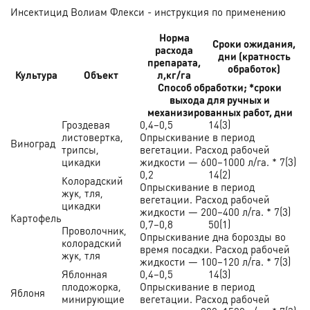
Инсектицид Волиам Флекси - инструкция по применению
Норма
Cроки ожидания,
расхода
дни (кратность
препарата,
обработок)
Культура
Объект
л,кг/га
Способ обработки; *сроки
выхода для ручных и
механизированных работ, дни
Гроздевая
0,4–0,5
14(3)
листовертка,
Опрыскивание в период
Виноград
трипсы,
вегетации. Расход рабочей
цикадки
жидкости — 600–1000 л/га. * 7(3)
0,2
14(2)
Колорадский
Опрыскивание в период
жук, тля,
вегетации. Расход рабочей
цикадки
жидкости — 200–400 л/га. * 7(3)
Картофель
0,7–0,8
50(1)
Проволочник,
Опрыскивание дна борозды во
колорадский
время посадки. Расход рабочей
жук, тля
жидкости — 100–120 л/га. * 7(3)
Яблонная
0,4–0,5
14(3)
плодожорка,
Опрыскивание в период
Яблоня
минирующие
вегетации. Расход рабочей