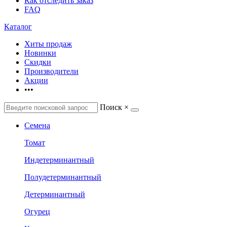
Как отследить заказ
FAQ
Каталог
Хиты продаж
Новинки
Скидки
Производители
Акции
•••
Поиск
×
Семена
Томат
Индетерминантный
Полудетерминантный
Детерминантный
Огурец