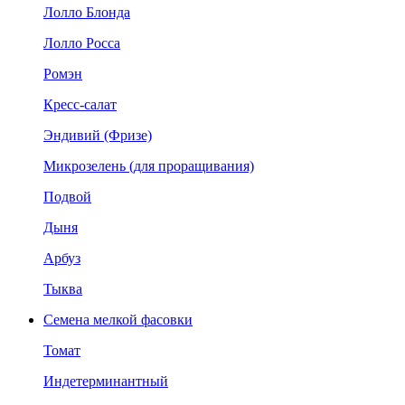
Лолло Блонда
Лолло Росса
Ромэн
Кресс-салат
Эндивий (Фризе)
Микрозелень (для проращивания)
Подвой
Дыня
Арбуз
Тыква
Семена мелкой фасовки
Томат
Индетерминантный