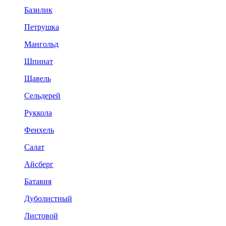
Базилик
Петрушка
Мангольд
Шпинат
Щавель
Сельдерей
Руккола
Фенхель
Салат
Айсберг
Батавия
Дуболистный
Листовой