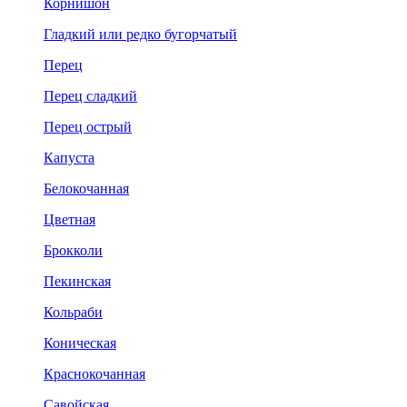
Корнишон
Гладкий или редко бугорчатый
Перец
Перец сладкий
Перец острый
Капуста
Белокочанная
Цветная
Брокколи
Пекинская
Кольраби
Коническая
Краснокочанная
Савойская