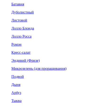
Батавия
Дуболистный
Листовой
Лолло Блонда
Лолло Росса
Ромэн
Кресс-салат
Эндивий (Фризе)
Микрозелень (для проращивания)
Подвой
Дыня
Арбуз
Тыква