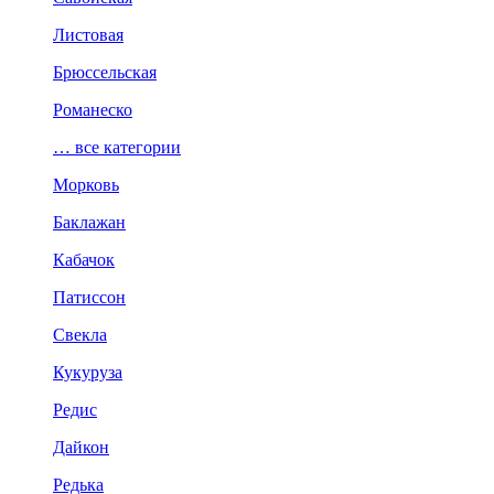
Листовая
Брюссельская
Романеско
… все категории
Морковь
Баклажан
Кабачок
Патиссон
Свекла
Кукуруза
Редис
Дайкон
Редька