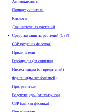
Аминокислоты
Почвоулучшители
Кислоты
Для цветочных растений
Средства защиты растений (СЗР)
СЗР (крупная фасовка)
Прилипатели
Гербициды (от сорняка)
Инсектициды (от вредителей)
Фунгициды (от болезней)
Протравители
Родентициды (от грызунов)
СЗР (мелкая фасовка)
Прилипатели