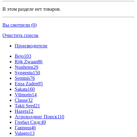
В этом разделе нет товаров.
Вы смотрели (
0
)
Очистить список
Производители
Bejo
103
Rijk Zwaan
86
Nunhems
29
Syngenta
150
Seminis
76
Enza Zaden
95
Sakata
160
Vilmorin
14
Clause
32
Takii Seed
21
Hazera
12
Агрохолдинг Поиск
110
Глобал Сидс
49
Гавриш
46
Valagro
13