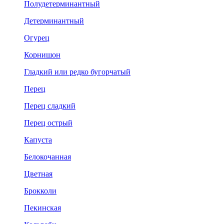
Полудетерминантный
Детерминантный
Огурец
Корнишон
Гладкий или редко бугорчатый
Перец
Перец сладкий
Перец острый
Капуста
Белокочанная
Цветная
Брокколи
Пекинская