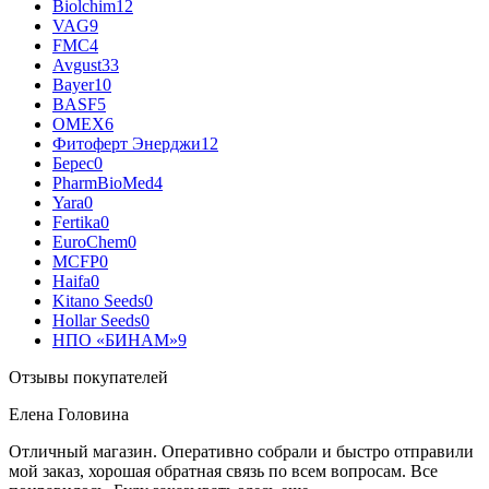
Biolchim
12
VAG
9
FMC
4
Avgust
33
Bayer
10
BASF
5
OMEX
6
Фитоферт Энерджи
12
Берес
0
PharmBioMed
4
Yara
0
Fertika
0
EuroChem
0
MCFP
0
Haifa
0
Kitano Seeds
0
Hollar Seeds
0
НПО «БИНАМ»
9
Отзывы покупателей
Елена Головина
Отличный магазин. Оперативно собрали и быстро отправили
мой заказ, хорошая обратная связь по всем вопросам. Все