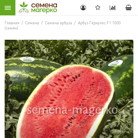
Главная
/
Семена
/
Семена арбуза
/
Арбуз Геркулес F1 1000
(семян)