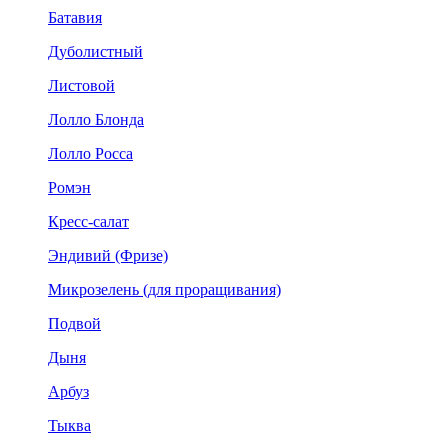
Батавия
Дуболистный
Листовой
Лолло Блонда
Лолло Росса
Ромэн
Кресс-салат
Эндивий (Фризе)
Микрозелень (для проращивания)
Подвой
Дыня
Арбуз
Тыква