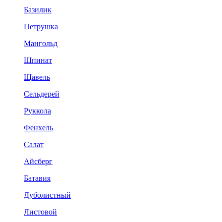
Базилик
Петрушка
Мангольд
Шпинат
Щавель
Сельдерей
Руккола
Фенхель
Салат
Айсберг
Батавия
Дуболистный
Листовой