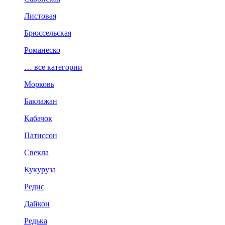
Листовая
Брюссельская
Романеско
… все категории
Морковь
Баклажан
Кабачок
Патиссон
Свекла
Кукуруза
Редис
Дайкон
Редька