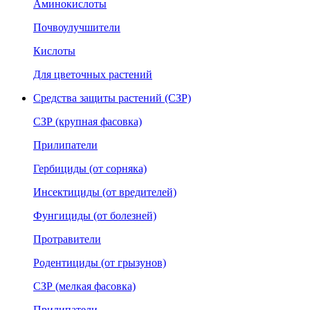
Аминокислоты
Почвоулучшители
Кислоты
Для цветочных растений
Средства защиты растений (СЗР)
СЗР (крупная фасовка)
Прилипатели
Гербициды (от сорняка)
Инсектициды (от вредителей)
Фунгициды (от болезней)
Протравители
Родентициды (от грызунов)
СЗР (мелкая фасовка)
Прилипатели