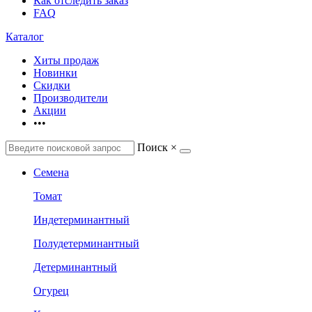
Как отследить заказ
FAQ
Каталог
Хиты продаж
Новинки
Скидки
Производители
Акции
•••
Поиск
×
Семена
Томат
Индетерминантный
Полудетерминантный
Детерминантный
Огурец