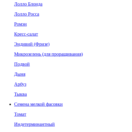
Лолло Блонда
Лолло Росса
Ромэн
Кресс-салат
Эндивий (Фризе)
Микрозелень (для проращивания)
Подвой
Дыня
Арбуз
Тыква
Семена мелкой фасовки
Томат
Индетерминантный