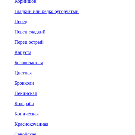
Корнишон
Гладкий или редко бугорчатый
Перец
Перец сладкий
Перец острый
Капуста
Белокочанная
Цветная
Брокколи
Пекинская
Кольраби
Коническая
Краснокочанная
Савойская