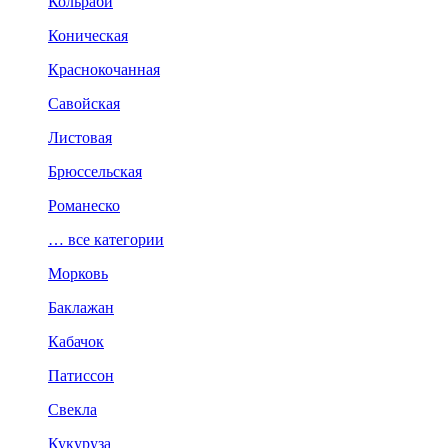
Кольраби
Коническая
Краснокочанная
Савойская
Листовая
Брюссельская
Романеско
… все категории
Морковь
Баклажан
Кабачок
Патиссон
Свекла
Кукуруза