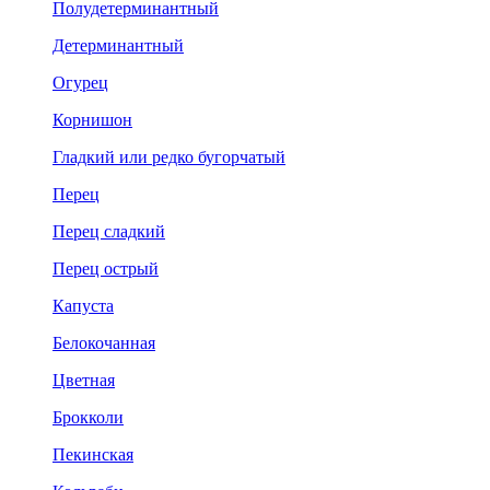
Полудетерминантный
Детерминантный
Огурец
Корнишон
Гладкий или редко бугорчатый
Перец
Перец сладкий
Перец острый
Капуста
Белокочанная
Цветная
Брокколи
Пекинская