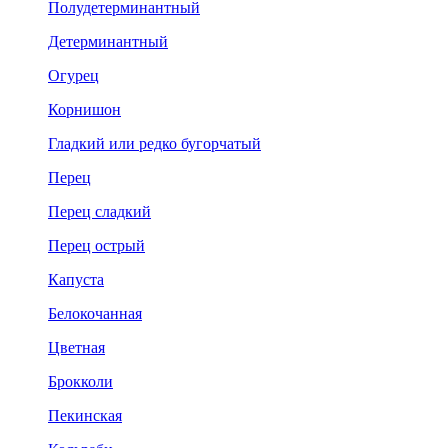
Полудетерминантный
Детерминантный
Огурец
Корнишон
Гладкий или редко бугорчатый
Перец
Перец сладкий
Перец острый
Капуста
Белокочанная
Цветная
Брокколи
Пекинская