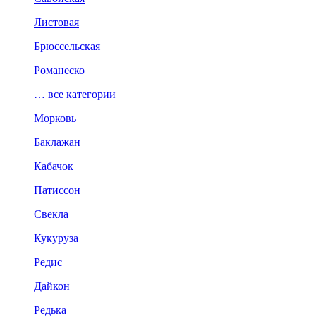
Листовая
Брюссельская
Романеско
… все категории
Морковь
Баклажан
Кабачок
Патиссон
Свекла
Кукуруза
Редис
Дайкон
Редька