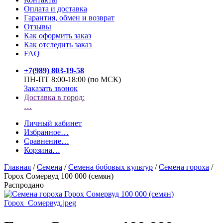
Оплата и доставка
Гарантия, обмен и возврат
Отзывы
Как оформить заказ
Как отследить заказ
FAQ
+7(989) 803-19-58
ПН-ПТ 8:00-18:00 (по МСК)
Заказать звонок
Доставка в город:
…
Личный кабинет
Избранное
…
Сравнение
…
Корзина
…
Главная
/
Семена
/
Семена бобовых культур
/
Семена гороха
/
Горох Сомервуд 100 000 (семян)
Распродано