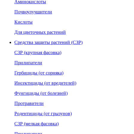
Аминокислоты
Почвоулучшители
Кислоты
Для цветочных растений
Средства защиты растений (СЗР)
СЗР (крупная фасовка)
Прилипатели
Гербициды (от сорняка)
Инсектициды (от вредителей)
Фунгициды (от болезней)
Протравители
Родентициды (от грызунов)
СЗР (мелкая фасовка)
Прилипатели