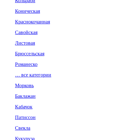
Кольраби
Коническая
Краснокочанная
Савойская
Листовая
Брюссельская
Романеско
… все категории
Морковь
Баклажан
Кабачок
Патиссон
Свекла
Кукуруза