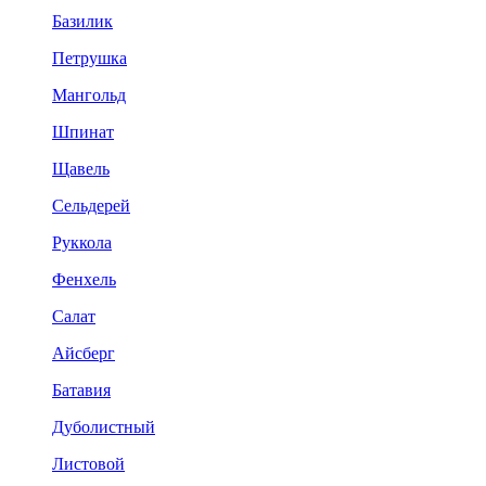
Базилик
Петрушка
Мангольд
Шпинат
Щавель
Сельдерей
Руккола
Фенхель
Салат
Айсберг
Батавия
Дуболистный
Листовой