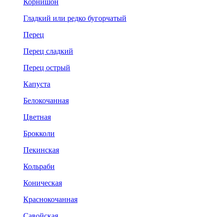
Корнишон
Гладкий или редко бугорчатый
Перец
Перец сладкий
Перец острый
Капуста
Белокочанная
Цветная
Брокколи
Пекинская
Кольраби
Коническая
Краснокочанная
Савойская