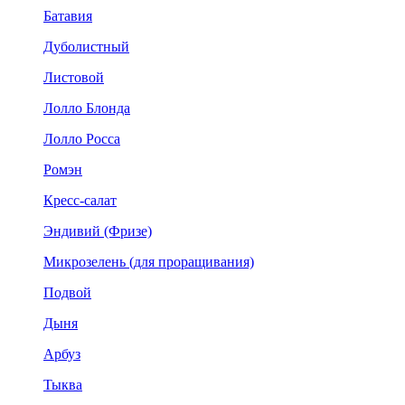
Батавия
Дуболистный
Листовой
Лолло Блонда
Лолло Росса
Ромэн
Кресс-салат
Эндивий (Фризе)
Микрозелень (для проращивания)
Подвой
Дыня
Арбуз
Тыква