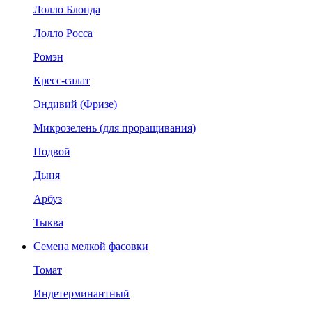
Лолло Блонда
Лолло Росса
Ромэн
Кресс-салат
Эндивий (Фризе)
Микрозелень (для проращивания)
Подвой
Дыня
Арбуз
Тыква
Семена мелкой фасовки
Томат
Индетерминантный