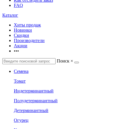
Как отследить заказ
FAQ
Каталог
Хиты продаж
Новинки
Скидки
Производители
Акции
•••
Поиск
×
Семена
Томат
Индетерминантный
Полудетерминантный
Детерминантный
Огурец