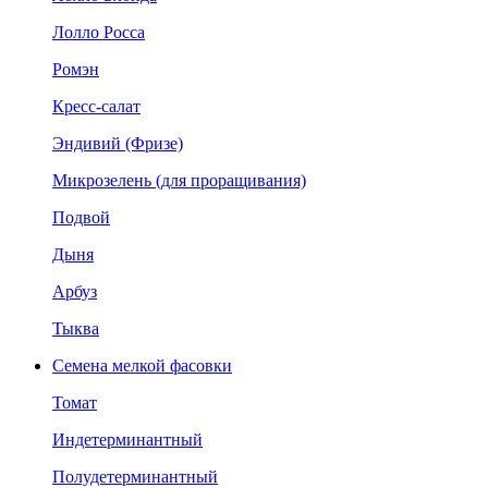
Лолло Росса
Ромэн
Кресс-салат
Эндивий (Фризе)
Микрозелень (для проращивания)
Подвой
Дыня
Арбуз
Тыква
Семена мелкой фасовки
Томат
Индетерминантный
Полудетерминантный