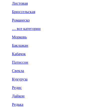
Листовая
Брюссельская
Романеско
… все категории
Морковь
Баклажан
Кабачок
Патиссон
Свекла
Кукуруза
Редис
Дайкон
Редька