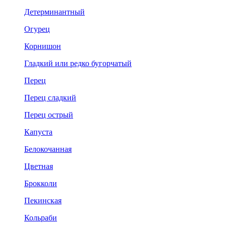
Детерминантный
Огурец
Корнишон
Гладкий или редко бугорчатый
Перец
Перец сладкий
Перец острый
Капуста
Белокочанная
Цветная
Брокколи
Пекинская
Кольраби