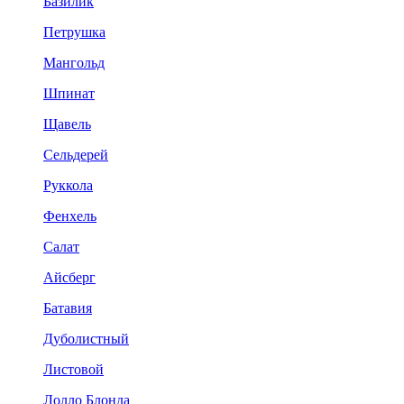
Базилик
Петрушка
Мангольд
Шпинат
Щавель
Сельдерей
Руккола
Фенхель
Салат
Айсберг
Батавия
Дуболистный
Листовой
Лолло Блонда