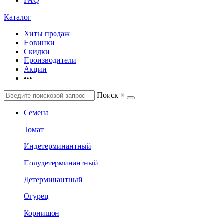
FAQ
Каталог
Хиты продаж
Новинки
Скидки
Производители
Акции
•••
Поиск
×
Семена
Томат
Индетерминантный
Полудетерминантный
Детерминантный
Огурец
Корнишон