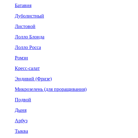
Батавия
Дуболистный
Листовой
Лолло Блонда
Лолло Росса
Ромэн
Кресс-салат
Эндивий (Фризе)
Микрозелень (для проращивания)
Подвой
Дыня
Арбуз
Тыква