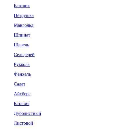
Базилик
Петрушка
Мангольд
Шпинат
Щавель
Сельдерей
Руккола
Фенхель
Салат
Айсберг
Батавия
Дуболистный
Листовой