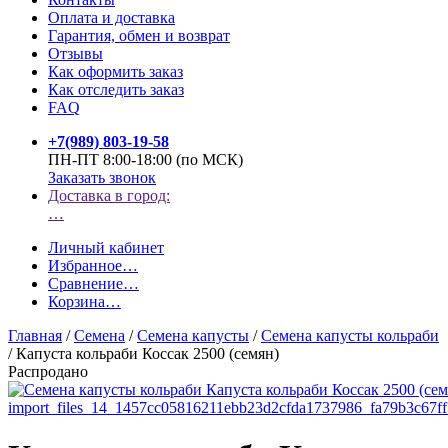
Оплата и доставка
Гарантия, обмен и возврат
Отзывы
Как оформить заказ
Как отследить заказ
FAQ
+7(989) 803-19-58
ПН-ПТ 8:00-18:00 (по МСК)
Заказать звонок
Доставка в город:
…
Личный кабинет
Избранное
…
Сравнение
…
Корзина
…
Главная
/
Семена
/
Семена капусты
/
Семена капусты кольраби
/
Капуста кольраби Коссак 2500 (семян)
Распродано