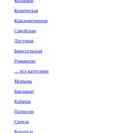
Кольраби
Коническая
Краснокочанная
Савойская
Листовая
Брюссельская
Романеско
… все категории
Морковь
Баклажан
Кабачок
Патиссон
Свекла
Кукуруза