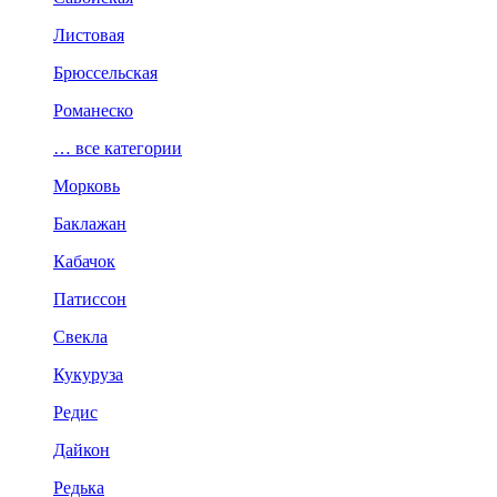
Листовая
Брюссельская
Романеско
… все категории
Морковь
Баклажан
Кабачок
Патиссон
Свекла
Кукуруза
Редис
Дайкон
Редька