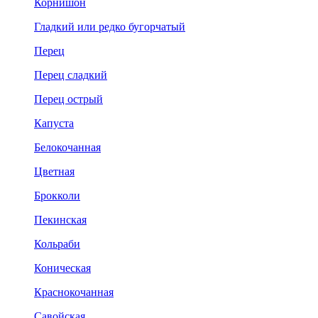
Корнишон
Гладкий или редко бугорчатый
Перец
Перец сладкий
Перец острый
Капуста
Белокочанная
Цветная
Брокколи
Пекинская
Кольраби
Коническая
Краснокочанная
Савойская