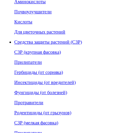
Аминокислоты
Почвоулучшители
Кислоты
Для цветочных растений
Средства защиты растений (СЗР)
СЗР (крупная фасовка)
Прилипатели
Гербициды (от сорняка)
Инсектициды (от вредителей)
Фунгициды (от болезней)
Протравители
Родентициды (от грызунов)
СЗР (мелкая фасовка)
Прилипатели