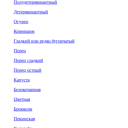
Полудетерминантный
Детерминантный
Огурец
Корнишон
Гладкий или редко бугорчатый
Перец
Перец сладкий
Перец острый
Капуста
Белокочанная
Цветная
Брокколи
Пекинская