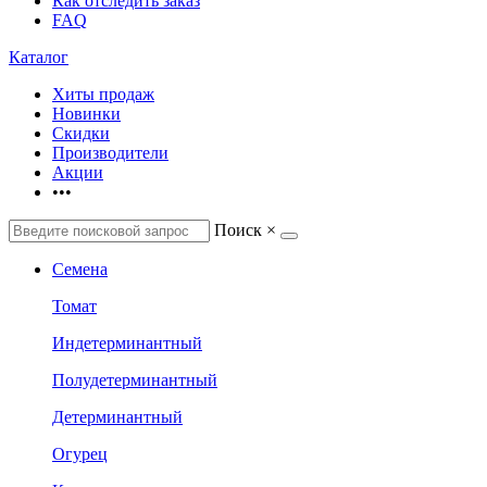
Как отследить заказ
FAQ
Каталог
Хиты продаж
Новинки
Скидки
Производители
Акции
•••
Поиск
×
Семена
Томат
Индетерминантный
Полудетерминантный
Детерминантный
Огурец