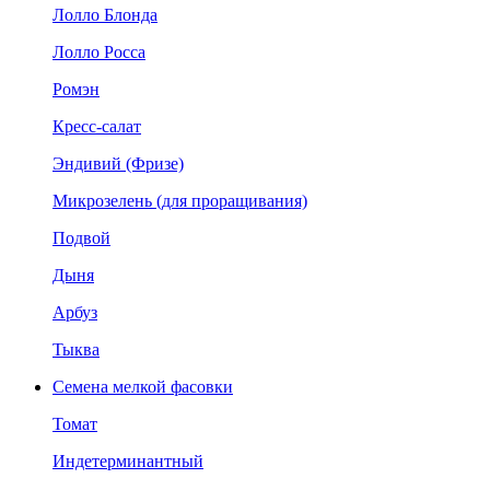
Лолло Блонда
Лолло Росса
Ромэн
Кресс-салат
Эндивий (Фризе)
Микрозелень (для проращивания)
Подвой
Дыня
Арбуз
Тыква
Семена мелкой фасовки
Томат
Индетерминантный