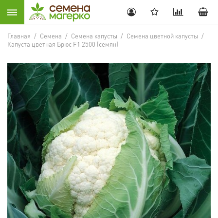
Главная
/
Семена
/
Семена капусты
/
Семена цветной капусты
/
Капуста цветная Брюс F1 2500 (семян)