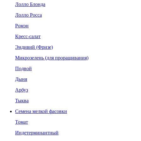
Лолло Блонда
Лолло Росса
Ромэн
Кресс-салат
Эндивий (Фризе)
Микрозелень (для проращивания)
Подвой
Дыня
Арбуз
Тыква
Семена мелкой фасовки
Томат
Индетерминантный