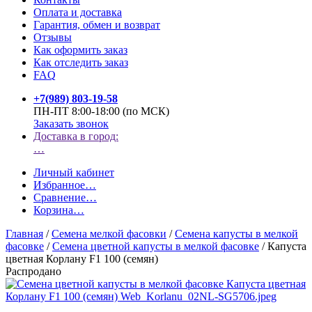
Оплата и доставка
Гарантия, обмен и возврат
Отзывы
Как оформить заказ
Как отследить заказ
FAQ
+7(989) 803-19-58
ПН-ПТ 8:00-18:00 (по МСК)
Заказать звонок
Доставка в город:
…
Личный кабинет
Избранное
…
Сравнение
…
Корзина
…
Главная
/
Семена мелкой фасовки
/
Семена капусты в мелкой
фасовке
/
Семена цветной капусты в мелкой фасовке
/
Капуста
цветная Корлану F1 100 (семян)
Распродано