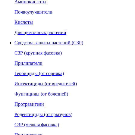
Аминокислоты
Почвоулучшители
Кислоты
Для цветочных растений
Средства защиты растений (СЗР)
СЗР (крупная фасовка)
Прилипатели
Гербициды (от сорняка)
Инсектициды (от вредителей)
Фунгициды (от болезней)
Протравители
Родентициды (от грызунов)
СЗР (мелкая фасовка)
Прилипатели