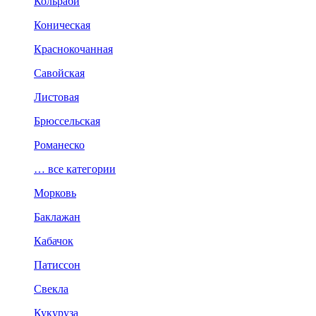
Кольраби
Коническая
Краснокочанная
Савойская
Листовая
Брюссельская
Романеско
… все категории
Морковь
Баклажан
Кабачок
Патиссон
Свекла
Кукуруза