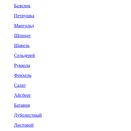
Базилик
Петрушка
Мангольд
Шпинат
Щавель
Сельдерей
Руккола
Фенхель
Салат
Айсберг
Батавия
Дуболистный
Листовой