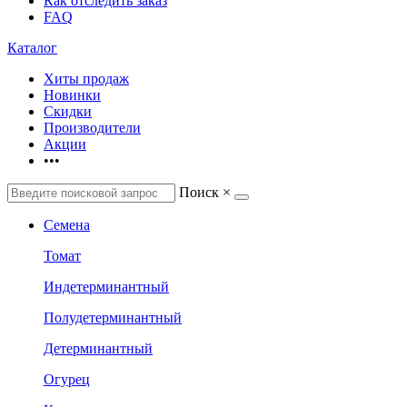
Как отследить заказ
FAQ
Каталог
Хиты продаж
Новинки
Скидки
Производители
Акции
•••
Поиск
×
Семена
Томат
Индетерминантный
Полудетерминантный
Детерминантный
Огурец