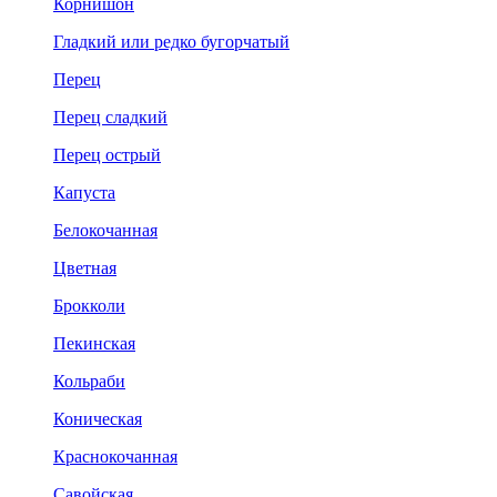
Корнишон
Гладкий или редко бугорчатый
Перец
Перец сладкий
Перец острый
Капуста
Белокочанная
Цветная
Брокколи
Пекинская
Кольраби
Коническая
Краснокочанная
Савойская