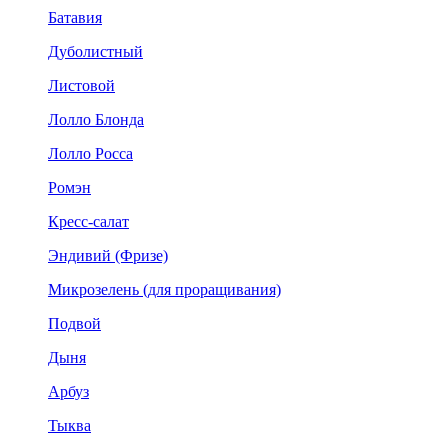
Батавия
Дуболистный
Листовой
Лолло Блонда
Лолло Росса
Ромэн
Кресс-салат
Эндивий (Фризе)
Микрозелень (для проращивания)
Подвой
Дыня
Арбуз
Тыква