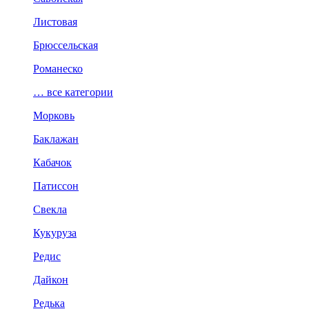
Листовая
Брюссельская
Романеско
… все категории
Морковь
Баклажан
Кабачок
Патиссон
Свекла
Кукуруза
Редис
Дайкон
Редька