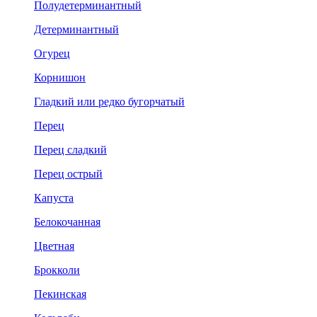
Полудетерминантный
Детерминантный
Огурец
Корнишон
Гладкий или редко бугорчатый
Перец
Перец сладкий
Перец острый
Капуста
Белокочанная
Цветная
Брокколи
Пекинская