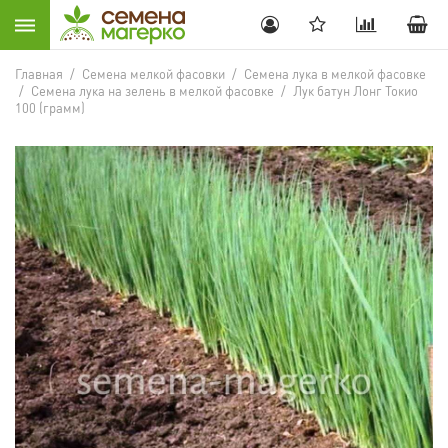
Главная
/
Семена мелкой фасовки
/
Семена лука в мелкой фасовке
/
Семена лука на зелень в мелкой фасовке
/
Лук батун Лонг Токио
100 (грамм)