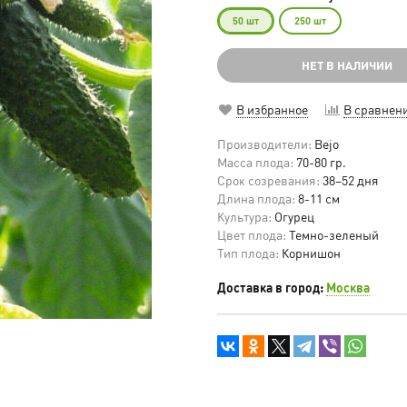
50 шт
250 шт
НЕТ В НАЛИЧИИ
В избранное
В сравнен
Производители:
Bejo
Масса плода:
70-80 гр.
Срок созревания:
38–52 дня
Длина плода:
8-11 см
Культура:
Огурец
Цвет плода:
Темно-зеленый
Тип плода:
Корнишон
Доставка в город:
Москва