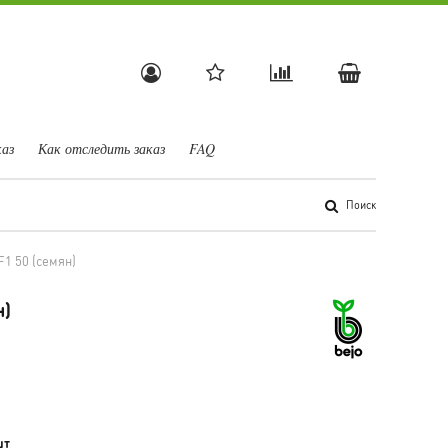
каз
Как отследить заказ
FAQ
Поиск
F1 50 (семян)
н)
шт