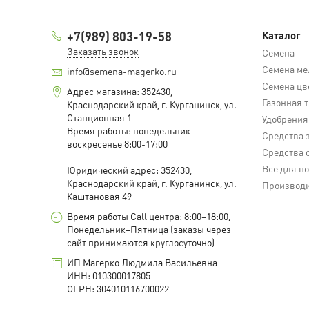
+7(989) 803-19-58
Каталог
Заказать звонок
Семена
Семена ме
info@semena-magerko.ru
Семена цв
Адрес магазина:
352430,
Газонная 
Краснодарский край,
г. Курганинск, ул.
Станционная
1
Удобрения
Время работы: понедельник-
Средства 
воскресенье 8:00-17:00
Средства 
Все для п
Юридический адрес:
352430,
Краснодарский край,
г. Курганинск, ул.
Производ
Каштановая
49
Время работы Call центра: 8:00–18:00,
Понедельник–Пятница (заказы через
сайт принимаются круглосуточно)
ИП Магерко Людмила Васильевна
ИНН: 010300017805
ОГРН: 304010116700022