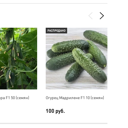
РАСПРОДАНО
РАСПР
ра F1 50 (семян)
Огурец Мадрилене F1 10 (семян)
Огурец
100 руб.
370 р