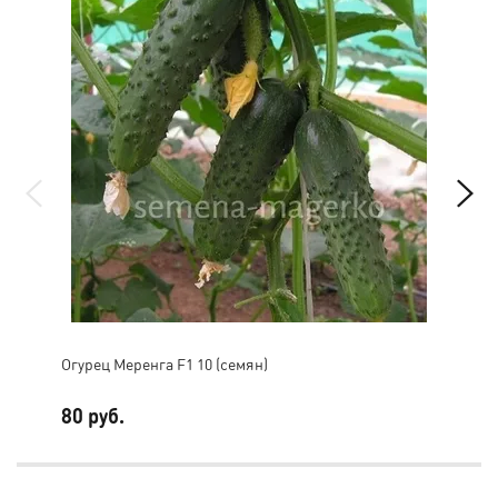
Огурец Меренга F1 10 (семян)
Огу
80 руб.
29