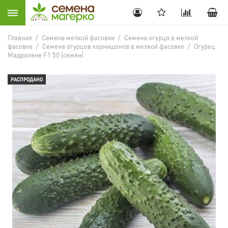
Главная
/
Семена мелкой фасовки
/
Семена огурца в мелкой
фасовке
/
Семена огурцов корнишонов в мелкой фасовке
/
Огурец
Мадрилене F1 50 (семян)
РАСПРОДАНО